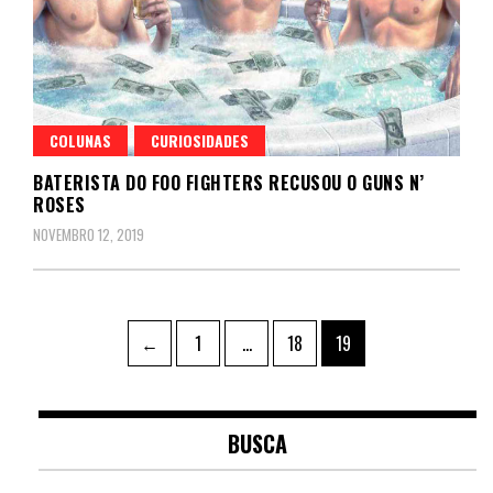
COLUNAS
CURIOSIDADES
BATERISTA DO FOO FIGHTERS RECUSOU O GUNS N’
ROSES
NOVEMBRO 12, 2019
Paginação
Page
Page
Page
←
1
…
18
19
de
posts
BUSCA