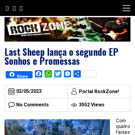
Skip
to
content
Last Sheep lança o segundo EP
Sonhos e Promessas
Facebook
WhatsApp
Twitter
Messenger
Share
Share
02/05/2023
Portal RockZone!
No Comments
3552 Views
Com
quatro
faixas