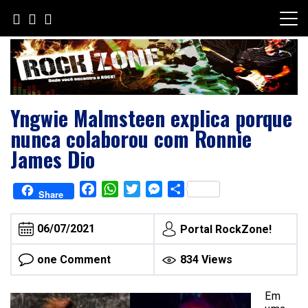
Skip
to
content
Yngwie Malmsteen explica porque
nunca colaborou com Ronnie
James Dio
Facebook
WhatsApp
Twitter
Messenger
Share
Share
06/07/2021
Portal RockZone!
one Comment
834 Views
Em