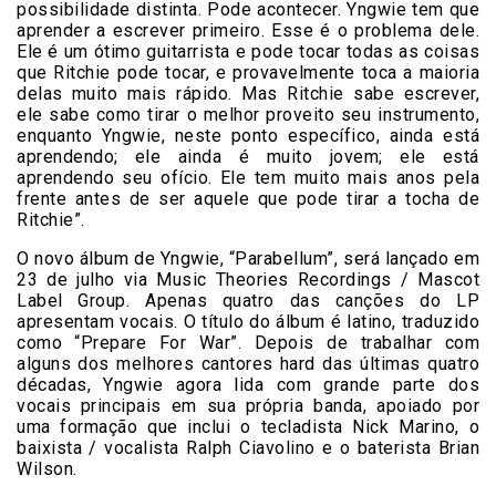
possibilidade distinta. Pode acontecer. Yngwie tem que
aprender a escrever primeiro. Esse é o problema dele.
Ele é um ótimo guitarrista e pode tocar todas as coisas
que Ritchie pode tocar, e provavelmente toca a maioria
delas muito mais rápido. Mas Ritchie sabe escrever,
ele sabe como tirar o melhor proveito seu instrumento,
enquanto Yngwie, neste ponto específico, ainda está
aprendendo; ele ainda é muito jovem; ele está
aprendendo seu ofício. Ele tem muito mais anos pela
frente antes de ser aquele que pode tirar a tocha de
Ritchie”.
O novo álbum de Yngwie, “Parabellum”, será lançado em
23 de julho via Music Theories Recordings / Mascot
Label Group. Apenas quatro das canções do LP
apresentam vocais. O título do álbum é latino, traduzido
como “Prepare For War”. Depois de trabalhar com
alguns dos melhores cantores hard das últimas quatro
décadas, Yngwie agora lida com grande parte dos
vocais principais em sua própria banda, apoiado por
uma formação que inclui o tecladista Nick Marino, o
baixista / vocalista Ralph Ciavolino e o baterista Brian
Wilson.