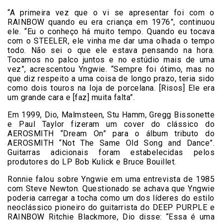
“A primeira vez que o vi se apresentar foi com o
RAINBOW quando eu era criança em 1976”, continuou
ele. “Eu o conheço há muito tempo. Quando eu tocava
com o STEELER, ele vinha me dar uma olhada o tempo
todo. Não sei o que ele estava pensando na hora.
Tocamos no palco juntos e no estúdio mais de uma
vez”, acrescentou Yngwie. “Sempre foi ótimo, mas no
que diz respeito a uma coisa de longo prazo, teria sido
como dois touros na loja de porcelana. [Risos] Ele era
um grande cara e [faz] muita falta”.
Em 1999, Dio, Malmsteen, Stu Hamm, Gregg Bissonette
e Paul Taylor fizeram um cover do clássico do
AEROSMITH “Dream On” para o álbum tributo do
AEROSMITH “Not The Same Old Song and Dance”.
Guitarras adicionais foram estabelecidas pelos
produtores do LP Bob Kulick e Bruce Bouillet.
Ronnie falou sobre Yngwie em uma entrevista de 1985
com Steve Newton. Questionado se achava que Yngwie
poderia carregar a tocha como um dos líderes do estilo
neoclássico pioneiro do guitarrista do DEEP PURPLE e
RAINBOW Ritchie Blackmore, Dio disse: “Essa é uma