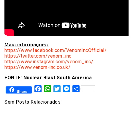
Mais informações:
https://www.facebook.com/
VenomIncOfficial/
https://twitter.com/venom_inc
https://www.instagram.com/
venom_inc/
https://www.venom-inc.co.uk/
FONTE: Nuclear Blast South America
Facebook
WhatsApp
Twitter
Messenger
Share
Share
Sem Posts Relacionados