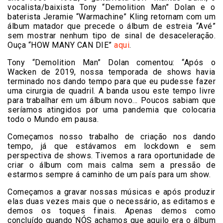
vocalista/baixista Tony “Demolition Man” Dolan e o
baterista Jeramie “Warmachine” Kling retornam com um
álbum matador que precede o álbum de estreia “Avé”
sem mostrar nenhum tipo de sinal de desaceleração.
Ouça “HOW MANY CAN DIE”
aqui
.
Tony “Demolition Man” Dolan comentou: “Após o
Wacken de 2019, nossa temporada de shows havia
terminado nos dando tempo para que eu pudesse fazer
uma cirurgia de quadril. A banda usou este tempo livre
para trabalhar em um álbum novo… Poucos sabiam que
seríamos atingidos por uma pandemia que colocaria
todo o Mundo em pausa.
Começamos nosso trabalho de criação nos dando
tempo, já que estávamos em lockdown e sem
perspectiva de shows. Tivemos a rara oportunidade de
criar o álbum com mais calma sem a pressão de
estarmos sempre á caminho de um país para um show.
Começamos a gravar nossas músicas e após produzir
elas duas vezes mais que o necessário, as editamos e
demos os toques finais. Apenas demos como
concluído quando NÓS achamos que aquilo era o álbum