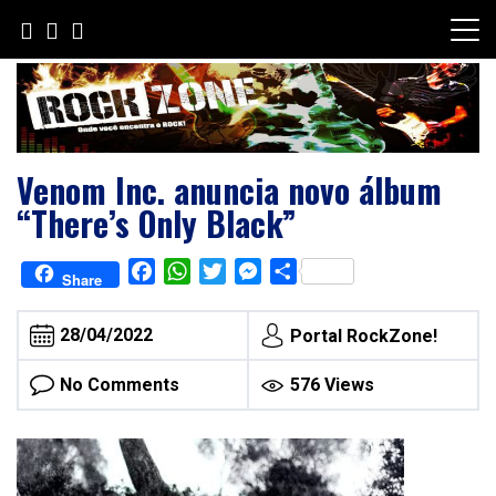
Skip
to
content
Venom Inc. anuncia novo álbum
“There’s Only Black”
Facebook
WhatsApp
Twitter
Messenger
Share
Share
28/04/2022
Portal RockZone!
No Comments
576 Views