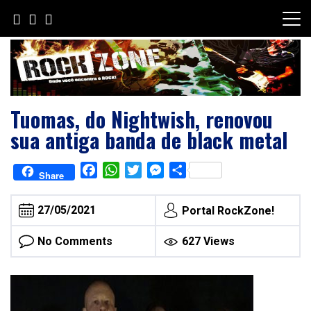
Skip
to
content
Tuomas, do Nightwish, renovou
sua antiga banda de black metal
Facebook
WhatsApp
Twitter
Messenger
Share
Share
27/05/2021
Portal RockZone!
No Comments
627 Views