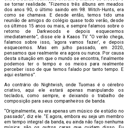
se tornar realidade. “Fizemos três álbuns em meados
dos anos 90, o último saindo em 98. Witch-Hunts, era
como se chamava. E desde então, temos tido uma
reunião de amigos do colégio quase todo verão, desde
os últimos 15 anos ou mais, e sempre falamos sobre o
retorno de Darkwoods e depois esquecemos
imediatamente”, disse ele à Kaaos TV. “O verão chega,
falamos sobre isso, ‘agora vamos fazer’, e depois
esquecemos. Mas em julho passado, em 2020,
pensamos que realmente era agora ou nunca. Por causa
desta situação em que o mundo se encontra, finalmente
podemos ter o tempo e os meios para realmente
perceber isso de que temos falado por tanto tempo. E
aqui estamos”.
Ao contrário do Nightwish, onde Tuomas é o cérebro
criativo, aqui ele estará apenas manipulando os
teclados, como sempre, e deixando o trabalho de
composição para seus companheiros de banda.
“Originalmente, eu era apenas um músico de estúdio no
passado”, diz ele. “E agora, embora eu seja um membro
em tempo integral da banda, eu ainda não faço nenhuma
música; são os outros caras que cuidam disso. Eu