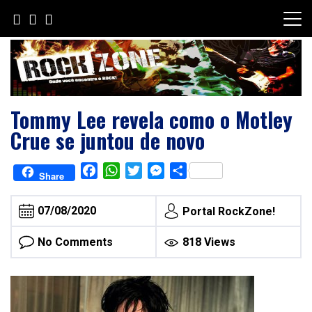
Skip
to
content
Tommy Lee revela como o Motley
Crue se juntou de novo
Facebook
WhatsApp
Twitter
Messenger
Share
Share
07/08/2020
Portal RockZone!
No Comments
818 Views