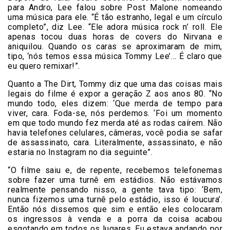
para Andro, Lee falou sobre Post Malone nomeando
uma música para ele. “É tão estranho, legal e um círculo
completo”, diz Lee. “Ele adora música rock n’ roll. Ele
apenas tocou duas horas de covers do Nirvana e
aniquilou. Quando os caras se aproximaram de mim,
tipo, ‘nós temos essa música Tommy Lee’… É claro que
eu quero remixar!”.
Quanto a The Dirt, Tommy diz que uma das coisas mais
legais do filme é expor a geração Z aos anos 80. “No
mundo todo, eles dizem: ‘Que merda de tempo para
viver, cara. Foda-se, nós perdemos. ‘Foi um momento
em que todo mundo fez merda até as rodas caírem. Não
havia telefones celulares, câmeras, você podia se safar
de assassinato, cara. Literalmente, assassinato, e não
estaria no Instagram no dia seguinte”.
“O filme saiu e, de repente, recebemos telefonemas
sobre fazer uma turnê em estádios. Não estávamos
realmente pensando nisso, a gente tava tipo: ‘Bem,
nunca fizemos uma turnê pelo estádio, isso é loucura’.
Então nós dissemos que sim e então eles colocaram
os ingressos à venda e a porra da coisa acabou
esgotando em todos os lugares. Eu estava andando por