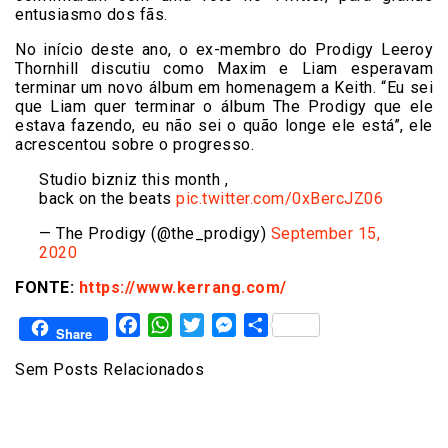
entusiasmo dos fãs.
No início deste ano, o ex-membro do Prodigy Leeroy
Thornhill discutiu como Maxim e Liam esperavam
terminar um novo álbum em homenagem a Keith. “Eu sei
que Liam quer terminar o álbum The Prodigy que ele
estava fazendo, eu não sei o quão longe ele está”, ele
acrescentou sobre o progresso.
Studio bizniz this month ,
back on the beats
pic.twitter.com/0xBercJZ06
— The Prodigy (@the_prodigy)
September 15,
2020
FONTE:
https://www.kerrang.com/
Facebook
WhatsApp
Twitter
Messenger
Share
Share
Sem Posts Relacionados