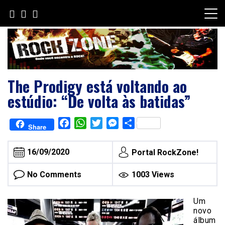
Skip
to
content
The Prodigy está voltando ao
estúdio: “De volta às batidas”
Facebook
WhatsApp
Twitter
Messenger
Share
Share
16/09/2020
Portal RockZone!
No Comments
1003 Views
Um
novo
álbum