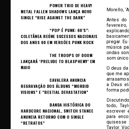
POWER TRIO DE HEAVY
Morello, ‘
METAL FALLEN SHADOWS LANÇA NOVO
SINGLE “RISE AGAINST THE DARK”
Antes do
fevereiro
“POP É PUNK: 60’S”:
explicand
COLETÂNEA REÚNE SUCESSOS NACIONAIS
basicamen
pregar. Eu
DOS ANOS 60 EM VERSÕES PUNK ROCK
música pa
ondas sono
THE TROOPS OF DOOM
som único 
LANÇARÁ ‘PRELUDE TO BLASPHEMY’ EM
MAIO
O deus da 
que me ap
arrasamos
CAVALERA ANUNCIA
a Deus el
REGRAVAÇÃO DOS ÁLBUNS “MORBID
forma pod
VISIONS” E “BESTIAL DEVASTATION”
Discutind
BANDA HISTÓRICA DO
todo, Tay
HARDCORE NACIONAL, SWITCH STANCE
escrever 
para enco
ANUNCIA RETORNO COM O SINGLE
quisesse 
“RETRATOS”
Taylor. Vo