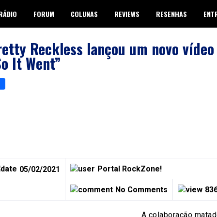
RÁDIO
FORUM
COLUNAS
REVIEWS
RESENHAS
ENT
etty Reckless lançou um novo vídeo
o It Went”
p
er
are
Portal RockZone!
05/02/2021
No Comments
836
A colaboração matad