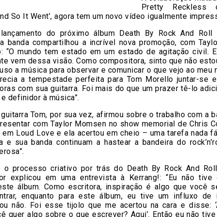
Pretty Reckless
And So It Went’, agora tem um novo vídeo igualmente impres
 lançamento do próximo álbum Death By Rock And Roll
, a banda compartilhou a incrível nova promoção, com Tay
o: “O mundo tem estado em um estado de agitação civil. E
te vem dessa visão. Como compositora, sinto que não estou
 uso a música para observar e comunicar o que vejo ao meu 
recia a tempestade perfeita para Tom Morello juntar-se e
ras com sua guitarra. Foi mais do que um prazer tê-lo adi
e definidor à música”.
guitarra Tom, por sua vez, afirmou sobre o trabalho com a b
resentar com Taylor Momsen no show memorial de Chris Co
 em Loud Love e ela acertou em cheio – uma tarefa nada fác
a e sua banda continuam a hastear a bandeira do rock’n’r
erosa”.
o o processo criativo por trás do Death By Rock And Ro
lor explicou em uma entrevista à Kerrang!: “Eu não tive 
este álbum. Como escritora, inspiração é algo que você s
ntrar, enquanto para este álbum, eu tive um influxo de i
ou não. Foi esse tijolo que me acertou na cara e disse: ‘A
cê quer algo sobre o que escrever? Aqui’. Então eu não tive