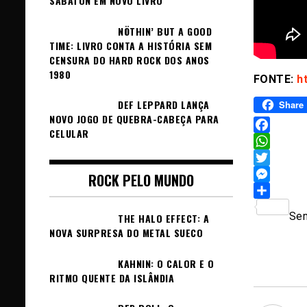
SABATON EM NOVO LIVRO
NÖTHIN’ BUT A GOOD
TIME: LIVRO CONTA A HISTÓRIA SEM
CENSURA DO HARD ROCK DOS ANOS
1980
FONTE:
h
DEF LEPPARD LANÇA
Share
NOVO JOGO DE QUEBRA-CABEÇA PARA
CELULAR
Facebook
WhatsAp
Twitter
ROCK PELO MUNDO
Messeng
Sh
Sem
THE HALO EFFECT: A
NOVA SURPRESA DO METAL SUECO
KAHNIN: O CALOR E O
RITMO QUENTE DA ISLÂNDIA