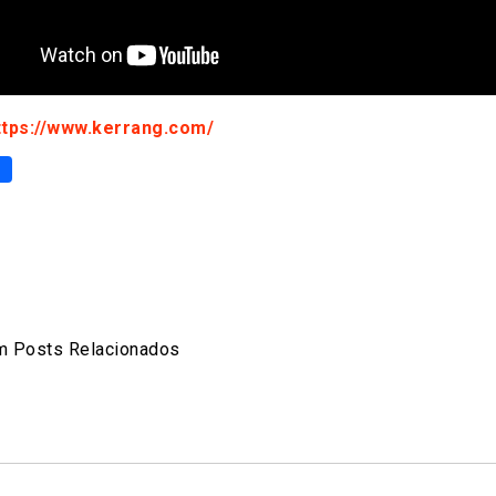
ttps://www.kerrang.com/
p
er
are
 Posts Relacionados