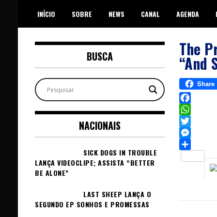
Skip
INÍCIO
SOBRE
NEWS
CANAL
AGENDA
to
content
The Pr
BUSCA
“And S
Share
Facebook
WhatsAp
NACIONAIS
Twitter
Messeng
SICK DOGS IN TROUBLE
Sh
LANÇA VIDEOCLIPE; ASSISTA “BETTER
BE ALONE”
LAST SHEEP LANÇA O
SEGUNDO EP SONHOS E PROMESSAS