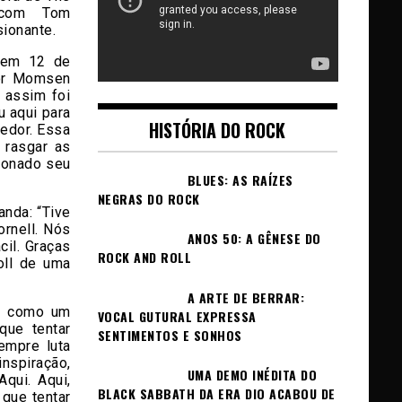
 com Tom
sionante.
 em 12 de
lor Momsen
 assim foi
 aqui para
HISTÓRIA DO ROCK
redor. Essa
 rasgar as
cionado seu
BLUES: AS RAÍZES
NEGRAS DO ROCK
anda: “Tive
rnell. Nós
ANOS 50: A GÊNESE DO
il. Graças
ROCK AND ROLL
oll de uma
A ARTE DE BERRAR:
ll como um
VOCAL GUTURAL EXPRESSA
que tentar
SENTIMENTOS E SONHOS
empre luta
nspiração,
UMA DEMO INÉDITA DO
qui. Aqui,
BLACK SABBATH DA ERA DIO ACABOU DE
 que tentar