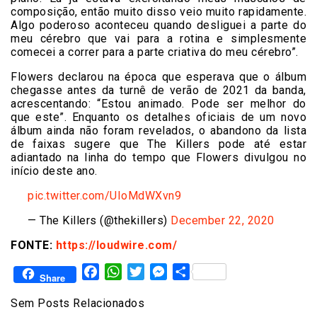
composição, então muito disso veio muito rapidamente.
Algo poderoso aconteceu quando desliguei a parte do
meu cérebro que vai para a rotina e simplesmente
comecei a correr para a parte criativa do meu cérebro”.
Flowers declarou na época que esperava que o álbum
chegasse antes da turnê de verão de 2021 da banda,
acrescentando: “Estou animado. Pode ser melhor do
que este”. Enquanto os detalhes oficiais de um novo
álbum ainda não foram revelados, o abandono da lista
de faixas sugere que The Killers pode até estar
adiantado na linha do tempo que Flowers divulgou no
início deste ano.
pic.twitter.com/UIoMdWXvn9
— The Killers (@thekillers)
December 22, 2020
FONTE:
https://loudwire.com/
Facebook
WhatsApp
Twitter
Messenger
Share
Share
Sem Posts Relacionados