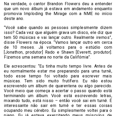
Na verdade, o cantor Brandon Flowers deu a entender
que um novo álbum já estava em andamento enquanto
promovia Imploding the Mirage com a NME no início
deste ano.
“Você sabe quando as pessoas simplesmente dizem
isso? Cada vez que alguém grava um disco, ele diz que
tem 50 músicas e vai lançar outro. Realmente iremos”,
disse Flowers na época. “Vamos lançar outro em cerca
de 10 meses. Já voltamos para o estúdio com
[Jonathon, produtor] Rado e Shawn [Everett, produtor].
Fizemos uma semana no norte da Califórnia”.
Ele acrescentou: “Eu tinha muito tempo livre. Antes de
eu normalmente estar me preparando para uma turnê,
todo esse tempo foi voltado para escrever mais
músicas. Tem sido muito frutífero. Eu não estou
escrevendo um álbum de quarentena ou algo parecido.
Você meio que começa a acertar o passo quando está
terminando um álbum. Você está escrevendo letras,
mixando tudo, está nisso – então você sai em turnê. É
interessante não sair em turnê e ter essas coisas
ocupando meu cérebro. Eu simplesmente voltei para o
piano. Eu já estava exercitando meus músculos de