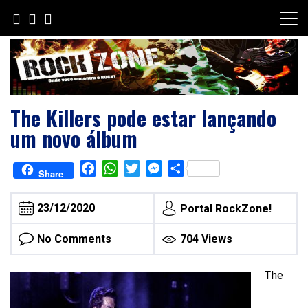
Skip
to
content
The Killers pode estar lançando
um novo álbum
Facebook
WhatsApp
Twitter
Messenger
Share
Share
23/12/2020
Portal RockZone!
No Comments
704 Views
The