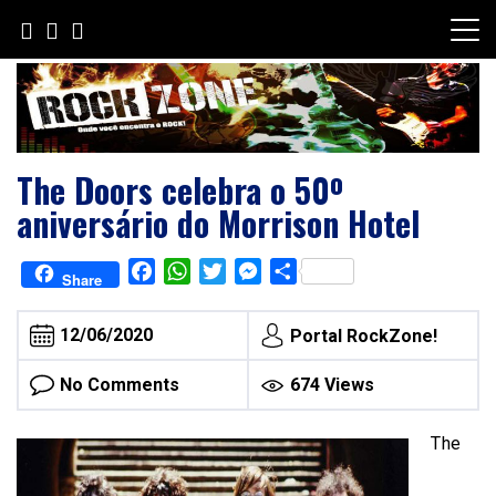
Skip
to
content
The Doors celebra o 50º
aniversário do Morrison Hotel
Facebook
WhatsApp
Twitter
Messenger
Share
Share
12/06/2020
Portal RockZone!
No Comments
674 Views
The