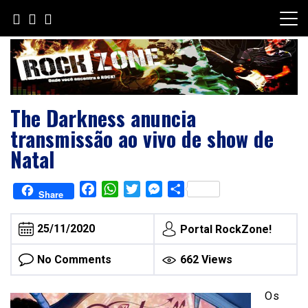
Skip
to
content
The Darkness anuncia
transmissão ao vivo de show de
Natal
Facebook
WhatsApp
Twitter
Messenger
Share
Share
25/11/2020
Portal RockZone!
No Comments
662 Views
Os