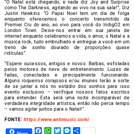
“O Natal está chegando, e nada diz Joy and Surprise
como The Darkness, agitando ao vivo na sua sala!”, Diz
Justin Hawkins. “O Papai Noel tem um dia de folga
enquanto oferecemos o concerto transmitido da
Premier Cru do ano, ao vivo para você do IndigO2 em
London Town. Deixe-nos entrar em sua janela de
internet enquanto celebramos a vida, o amor, o Natal e a
música rock, tudo embrulhado e entregue a você em um
trenó de sonho dourado de proporções quase
ridículas”.
“Espere sucessos, antigos e novos. Barbas, esfoladas
pelos motores de neve do entretenimento. Luzes de
fadas, conectadas e principalmente funcionando.
Alguns roqueiros corajosos e/ou imunes terão a sorte
de se juntar a nós no estádio dos sonhos para isso
evento exclusivo – verifique nossos fatos escritos
para entender. Esta será uma noite incomparável de
verdadeira integridade artística, então não perca tempo
– vamos agitar juntos para o Natal!”.
FONTE:
https://www.antimusic.com/
Facebook
WhatsApp
Twitter
Messenger
Share
Share