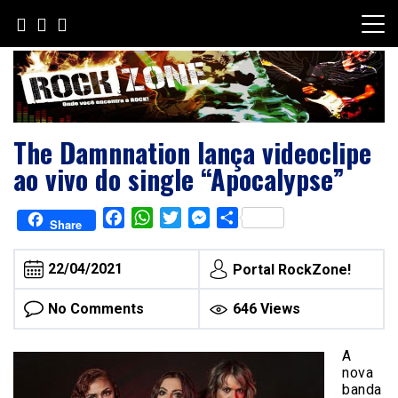
Skip
to
content
The Damnnation lança videoclipe
ao vivo do single “Apocalypse”
Facebook
WhatsApp
Twitter
Messenger
Share
Share
22/04/2021
Portal RockZone!
No Comments
646 Views
A
nova
banda