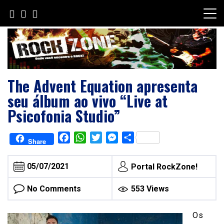
Skip
to
content
The Advent Equation apresenta
seu álbum ao vivo “Live at
Psicofonia Studio”
Facebook
WhatsApp
Twitter
Messenger
Share
Share
05/07/2021
Portal RockZone!
No Comments
553 Views
Os