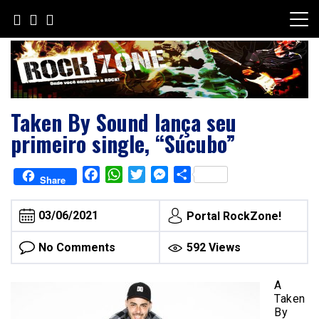
Skip
to
content
Taken By Sound lança seu
primeiro single, “Súcubo”
Facebook
WhatsApp
Twitter
Messenger
Share
Share
03/06/2021
Portal RockZone!
No Comments
592 Views
A
Taken
By