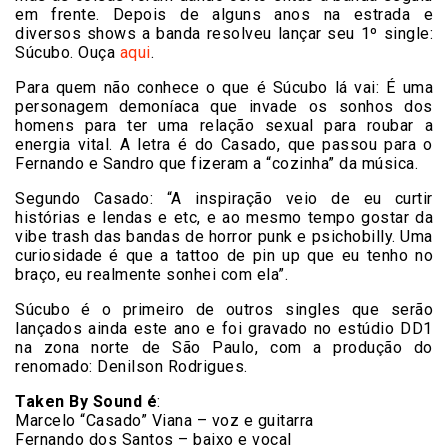
em frente. Depois de alguns anos na estrada e
diversos shows a banda resolveu lançar seu 1º single:
Súcubo. Ouça
aqui
.
Para quem não conhece o que é Súcubo lá vai: É uma
personagem demoníaca que invade os sonhos dos
homens para ter uma relação sexual para roubar a
energia vital. A letra é do Casado, que passou para o
Fernando e Sandro que fizeram a “cozinha” da música.
Segundo Casado: “A inspiração veio de eu curtir
histórias e lendas e etc, e ao mesmo tempo gostar da
vibe trash das bandas de horror punk e psichobilly. Uma
curiosidade é que a tattoo de pin up que eu tenho no
braço, eu realmente sonhei com ela”.
Súcubo é o primeiro de outros singles que serão
lançados ainda este ano e foi gravado no estúdio DD1
na zona norte de São Paulo, com a produção do
renomado: Denilson Rodrigues.
Taken By Sound é
:
Marcelo “Casado” Viana – voz e guitarra
Fernando dos Santos – baixo e vocal