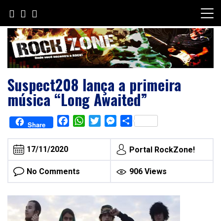
Skip
to
content
Suspect208 lança a primeira
música “Long Awaited”
Facebook
WhatsApp
Twitter
Messenger
Share
Share
17/11/2020
Portal RockZone!
No Comments
906 Views