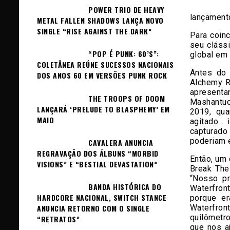
POWER TRIO DE HEAVY
lançamento
METAL FALLEN SHADOWS LANÇA NOVO
SINGLE “RISE AGAINST THE DARK”
Para coin
seu cláss
“POP É PUNK: 60’S”:
global em
COLETÂNEA REÚNE SUCESSOS NACIONAIS
Antes do 
DOS ANOS 60 EM VERSÕES PUNK ROCK
Alchemy R
apresenta
THE TROOPS OF DOOM
Mashantuc
LANÇARÁ ‘PRELUDE TO BLASPHEMY’ EM
2019, qu
MAIO
agitado… 
capturado
poderiam 
CAVALERA ANUNCIA
REGRAVAÇÃO DOS ÁLBUNS “MORBID
Então, um 
VISIONS” E “BESTIAL DEVASTATION”
Break The
“Nosso pr
BANDA HISTÓRICA DO
Waterfron
HARDCORE NACIONAL, SWITCH STANCE
porque er
Waterfro
ANUNCIA RETORNO COM O SINGLE
quilômetr
“RETRATOS”
que nos a