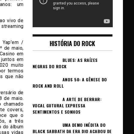
anos: um
ao vivo de
 streaming
HISTÓRIA DO ROCK
a Yap’em /
º de maio,
 Casino em
 juntos em
BLUES: AS RAÍZES
020 muito
NEGRAS DO ROCK
por termos
es que não
ANOS 50: A GÊNESE DO
ROCK AND ROLL
versário de
8 de maio.
A ARTE DE BERRAR:
to chamado
VOCAL GUTURAL EXPRESSA
te covers,
SENTIMENTOS E SONHOS
tece que o
s, a três
UMA DEMO INÉDITA DO
o do álbum
BLACK SABBATH DA ERA DIO ACABOU DE
ssas vidas