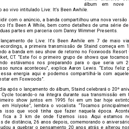
álbum em nove 
 ao vivo intitulado Live: It’s Been Awhile.
cidir com o anúncio, a banda compartilhou uma nova versão 
ico It’s Been A While, bem como detalhes de uma série de
 duas partes em parceria com Danny Wimmer Presents.
lançamento de Live: It’s Been Awhile em 7 de maio vi
ecordings, a primeira transmissão de Staind começa em 1
ndo a banda em seu show de retorno no Foxwoods Resort
ket, CT. “Este foi o primeiro grupo de shows que tocamos
ando estávamos nos preparando para o que seria um 2
isso nunca aconteceu”, explica Aaron Lewis. “Estou feliz 
 essa energia aqui e podemos compartilhá-la com aquel
estar em Foxwoods”.
dia após o lançamento do álbum, Staind celebrará o 20º ani
 Cycle tocando-o na íntegra durante sua transmissão em 
imeiro show juntos em 1995 foi em um bar hoje extin
t em Holyoke”, lembra o vocalista. “Tocamos principalmen
a isso que você tinha que fazer naquela época. Acon
nt fica a 3 km de onde fizemos isso. Aqui estamos nó
os de distância, 26 anos depois, comemorando o aniversári
judou a quebrar o pensamento 20 anos atrás e alterou no