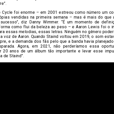
re”.
e Cycle foi enorme – em 2001 estreou como número um c
ópias vendidas na primeira semana – mas é mais do que
sucesso”, diz Danny Wimmer. “É um momento de defini
 forma como flui da beleza ao peso – e Aaron Lewis foi o i
ara essas melodias, essas letras. Ninguém no gênero poderi
da voz de Aaron. Quando Staind voltou em 2019, o som esta
re, e a demanda dos fãs pelo que a banda havia planejado
sparada. Agora, em 2021, não perderíamos essa oport
 20 anos de um álbum tão importante e levar esse impu
a de Staind”.