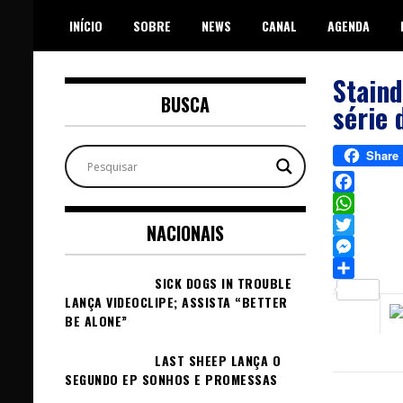
Skip
INÍCIO
SOBRE
NEWS
CANAL
AGENDA
to
content
Staind
BUSCA
série 
Share
Facebook
WhatsAp
NACIONAIS
Twitter
Messeng
SICK DOGS IN TROUBLE
Sh
LANÇA VIDEOCLIPE; ASSISTA “BETTER
BE ALONE”
LAST SHEEP LANÇA O
SEGUNDO EP SONHOS E PROMESSAS