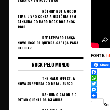
SABATON EM NOVO LIVRO
NÖTHIN’ BUT A GOOD
TIME: LIVRO CONTA A HISTÓRIA SEM
CENSURA DO HARD ROCK DOS ANOS
1980
DEF LEPPARD LANÇA
NOVO JOGO DE QUEBRA-CABEÇA PARA
CELULAR
FONTE:
h
ROCK PELO MUNDO
Share
Facebook
THE HALO EFFECT: A
NOVA SURPRESA DO METAL SUECO
WhatsAp
Twitter
KAHNIN: O CALOR E O
Messeng
RITMO QUENTE DA ISLÂNDIA
Sh
Sem