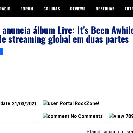
RÁDIO
FORUM
COLUNAS
REVIEWS
RESENHAS
ENT
 anuncia álbum Live: It’s Been Awhil
de streaming global em duas partes
p
er
are
Portal RockZone!
31/03/2021
No Comments
789
Staind anunciou se