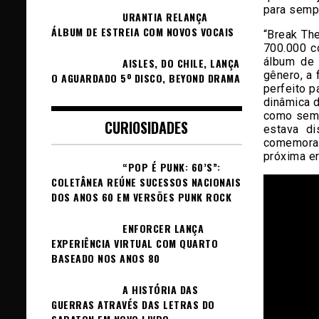
para semp
URANTIA RELANÇA
ÁLBUM DE ESTREIA COM NOVOS VOCAIS
“Break Th
700.000 c
álbum de 
AISLES, DO CHILE, LANÇA
gênero, a
O AGUARDADO 5º DISCO, BEYOND DRAMA
perfeito p
dinâmica 
como semp
CURIOSIDADES
estava di
comemorar
próxima er
“POP É PUNK: 60’S”:
COLETÂNEA REÚNE SUCESSOS NACIONAIS
DOS ANOS 60 EM VERSÕES PUNK ROCK
ENFORCER LANÇA
EXPERIÊNCIA VIRTUAL COM QUARTO
BASEADO NOS ANOS 80
A HISTÓRIA DAS
GUERRAS ATRAVÉS DAS LETRAS DO