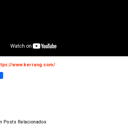
ttps://www.kerrang.com/
p
er
are
 Posts Relacionados