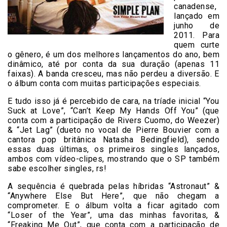
canadense,
lançado em
junho de
2011. Para
quem curte
o gênero, é um dos melhores lançamentos do ano, bem
dinâmico, até por conta da sua duração (apenas 11
faixas). A banda cresceu, mas não perdeu a diversão. E
o álbum conta com muitas participações especiais.
E tudo isso já é percebido de cara, na tríade inicial “You
Suck at Love”, “Can’t Keep My Hands Off You” (que
conta com a participação de Rivers Cuomo, do Weezer)
& “Jet Lag” (dueto no vocal de Pierre Bouvier com a
cantora pop britânica Natasha Bedingfield), sendo
essas duas últimas, os primeiros singles lançados,
ambos com vídeo-clipes, mostrando que o SP também
sabe escolher singles, rs!
A sequência é quebrada pelas híbridas “Astronaut” &
“Anywhere Else But Here”, que não chegam a
comprometer. E o álbum volta a ficar agitado com
“Loser of the Year”, uma das minhas favoritas, &
“Freaking Me Out”, que conta com a participação de