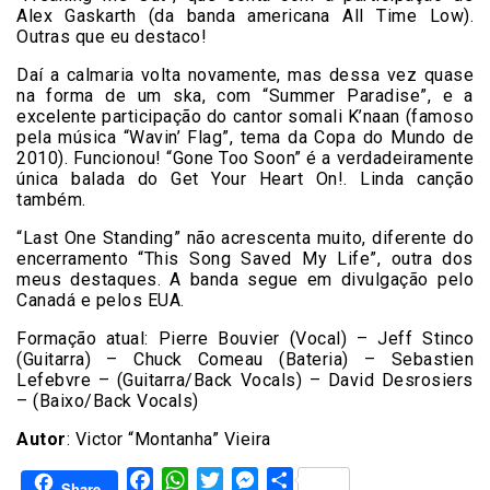
Alex Gaskarth (da banda americana All Time Low).
Outras que eu destaco!
Daí a calmaria volta novamente, mas dessa vez quase
na forma de um ska, com “Summer Paradise”, e a
excelente participação do cantor somali K’naan (famoso
pela música “Wavin’ Flag”, tema da Copa do Mundo de
2010). Funcionou! “Gone Too Soon” é a verdadeiramente
única balada do Get Your Heart On!. Linda canção
também.
“Last One Standing” não acrescenta muito, diferente do
encerramento “This Song Saved My Life”, outra dos
meus destaques. A banda segue em divulgação pelo
Canadá e pelos EUA.
Formação atual: Pierre Bouvier (Vocal) – Jeff Stinco
(Guitarra) – Chuck Comeau (Bateria) – Sebastien
Lefebvre – (Guitarra/Back Vocals) – David Desrosiers
– (Baixo/Back Vocals)
Autor
: Victor “Montanha” Vieira
Facebook
WhatsApp
Twitter
Messenger
Share
Share