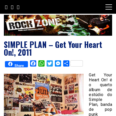
Skip
to
content
SIMPLE PLAN – Get Your Heart
On!, 2011
Facebook
WhatsApp
Twitter
Messenger
Share
Share
Get Your
Heart On! é
o quarto
álbum de
estúdio do
Simple
Plan, banda
de pop
punk