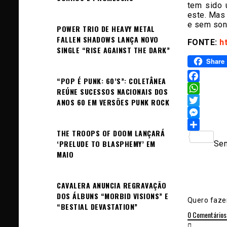
tem sido 
este. Mas
e sem son
POWER TRIO DE HEAVY METAL
FALLEN SHADOWS LANÇA NOVO
FONTE:
h
SINGLE “RISE AGAINST THE DARK”
Share
“POP É PUNK: 60’S”: COLETÂNEA
Facebook
REÚNE SUCESSOS NACIONAIS DOS
WhatsAp
ANOS 60 EM VERSÕES PUNK ROCK
Twitter
Messeng
THE TROOPS OF DOOM LANÇARÁ
Sh
‘PRELUDE TO BLASPHEMY’ EM
Sem
MAIO
CAVALERA ANUNCIA REGRAVAÇÃO
DOS ÁLBUNS “MORBID VISIONS” E
Quero fazer
“BESTIAL DEVASTATION”
0
Comentários