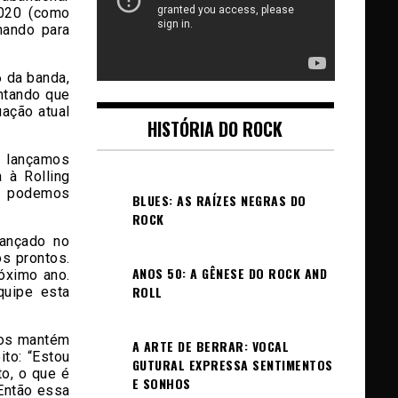
2020 (como
hando para
 da banda,
entando que
uação atual
HISTÓRIA DO ROCK
 lançamos
 à Rolling
ão podemos
BLUES: AS RAÍZES NEGRAS DO
ROCK
ançado no
s prontos.
ANOS 50: A GÊNESE DO ROCK AND
óximo ano.
ROLL
uipe esta
 nos mantém
A ARTE DE BERRAR: VOCAL
to: “Estou
GUTURAL EXPRESSA SENTIMENTOS
o, o que é
E SONHOS
 Então essa