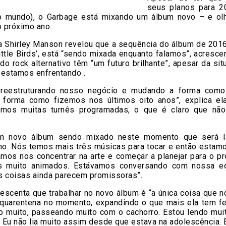
seus planos para 
o mundo), o Garbage está mixando um álbum novo – e ol
o próximo ano.
ta Shirley Manson revelou que a sequência do álbum de 2016
ittle Birds’, está “sendo mixada enquanto falamos”, acresc
do rock alternativo têm “um futuro brilhante”, apesar da sit
 estamos enfrentando .
 reestruturando nosso negócio e mudando a forma como
 forma como fizemos nos últimos oito anos”, explica ela
emos muitas turnês programadas, o que é claro que n
m novo álbum sendo mixado neste momento que será l
no. Nós temos mais três músicas para tocar e então estamo
amos nos concentrar na arte e começar a planejar para o pr
s muito animados. Estávamos conversando com nossa eq
s coisas ainda parecem promissoras”.
rescenta que trabalhar no novo álbum é “a única coisa que
quarentena no momento, expandindo o que mais ela tem fei
o muito, passeando muito com o cachorro. Estou lendo muit
. Eu não lia muito assim desde que estava na adolescência.