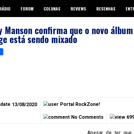
RÁDIO
FORUM
COLUNAS
REVIEWS
RESENHAS
ENT
y Manson confirma que o novo álbum
ge está sendo mixado
p
er
are
Portal RockZone!
13/08/2020
No Comments
699
Apesar de ter que