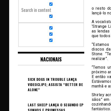
o resto d
Search in content
lançá-lo n
A vocalis
‘Strange L
as lendas 
que todos
“Estamos
discos da
Stone. “T
NACIONAIS
realizar”.
“Temos u
próximo a
E então v
SICK DOGS IN TROUBLE LANÇA
Estávamo
VIDEOCLIPE; ASSISTA “BETTER BE
manhã e a
ALONE”
Shirley ac
sãos” em 
cozinhand
LAST SHEEP LANÇA O SEGUNDO EP
fantástico
SONHOS E PROMESSAS