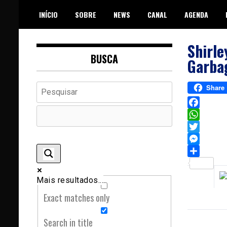
Skip
INÍCIO
SOBRE
NEWS
CANAL
AGENDA
to
content
Shirle
BUSCA
Garba
Share
Facebook
WhatsAp
Twitter
Messeng
Sh
Mais resultados...
Exact matches only
Search in title