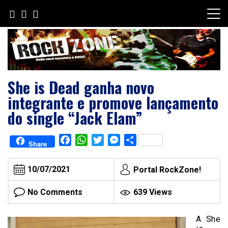
Skip
to
content
She is Dead ganha novo
integrante e promove lançamento
do single “Jack Elam”
Facebook
WhatsApp
Twitter
Messenger
Share
Share
10/07/2021
Portal RockZone!
No Comments
639 Views
A She