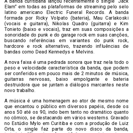
A banda curitibana lançou recentemente o single “Jack
Elam” em todas as plataformas de streaming pelo selo
latino americano Electric Funeral Records. A banda
formada por Ricky Volpato (bateria), Mau Carlakoski
(vocais e guitarra), Nikolas Quadro (guitarra) e Kim
Tonieto (baixo e vocais), traz em suas composições a
sonoridade do punk e do garage rock em suas canções,
buscando referências em variantes do punk rock,
hardcore e rock alternativo, trazendo influências de
bandas como Dead Kennedys e Melvins.
A nova faixa é uma pedrada sonora que traz nela todo o
peso e velocidade característica da banda, que podem
ser conferidos em pouco mais de 2 minutos de música,
guitarras nervosas, baixo empolgante e bateria
destruidora que se juntam a diálogos marcantes neste
novo trabalho.
A música é uma homenagem ao ator de mesmo nome
que encantou o público em diversos papéis, desde os
anos 50 até os 90, indo bem tanto no dramático quanto
no cômico, se destacando em vários westerns. Gravado
no Estúdio Mylo em Curitiba e com a produção de Luiz
Orta, o single faz parte do novo disco da banda,