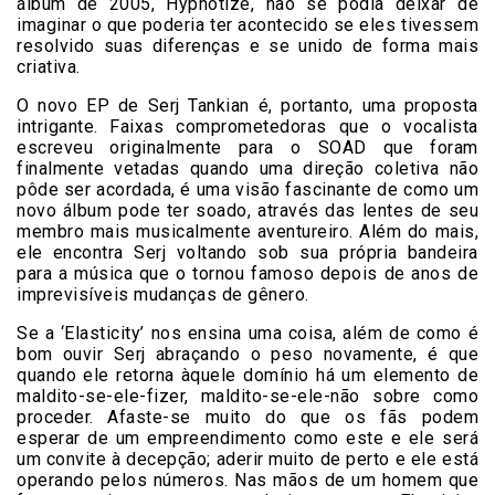
álbum de 2005, Hypnotize, não se podia deixar de
imaginar o que poderia ter acontecido se eles tivessem
resolvido suas diferenças e se unido de forma mais
criativa.
O novo EP de Serj Tankian é, portanto, uma proposta
intrigante. Faixas comprometedoras que o vocalista
escreveu originalmente para o SOAD que foram
finalmente vetadas quando uma direção coletiva não
pôde ser acordada, é uma visão fascinante de como um
novo álbum pode ter soado, através das lentes de seu
membro mais musicalmente aventureiro. Além do mais,
ele encontra Serj voltando sob sua própria bandeira
para a música que o tornou famoso depois de anos de
imprevisíveis mudanças de gênero.
Se a ‘Elasticity’ nos ensina uma coisa, além de como é
bom ouvir Serj abraçando o peso novamente, é que
quando ele retorna àquele domínio há um elemento de
maldito-se-ele-fizer, maldito-se-ele-não sobre como
proceder. Afaste-se muito do que os fãs podem
esperar de um empreendimento como este e ele será
um convite à decepção; aderir muito de perto e ele está
operando pelos números. Nas mãos de um homem que