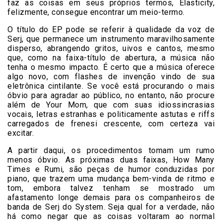
faz as coisas em seus próprios termos, Elasticity,
felizmente, consegue encontrar um meio-termo.
O título do EP pode se referir à qualidade da voz de
Serj, que permanece um instrumento maravilhosamente
disperso, abrangendo gritos, uivos e cantos, mesmo
que, como na faixa-título de abertura, a música não
tenha o mesmo impacto. É certo que a música oferece
algo novo, com flashes de invenção vindo de sua
eletrônica cintilante. Se você está procurando o mais
óbvio para agradar ao público, no entanto, não procure
além de Your Mom, que com suas idiossincrasias
vocais, letras estranhas e politicamente astutas e riffs
carregados de frenesi crescente, com certeza vai
excitar.
A partir daqui, os procedimentos tomam um rumo
menos óbvio. As próximas duas faixas, How Many
Times e Rumi, são peças de humor conduzidas por
piano, que trazem uma mudança bem-vinda de ritmo e
tom, embora talvez tenham se mostrado um
afastamento longe demais para os companheiros de
banda de Serj do System. Seja qual for a verdade, não
há como negar que as coisas voltaram ao normal