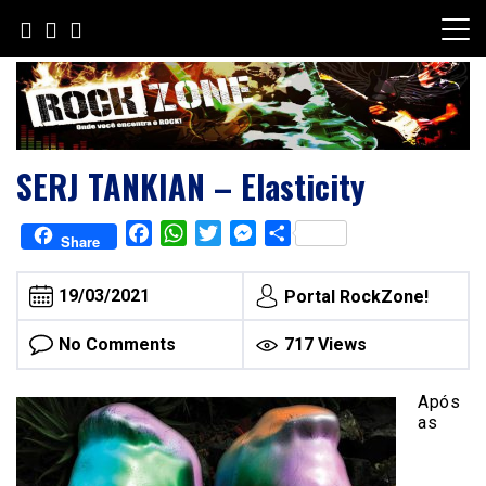
Skip
to
content
SERJ TANKIAN – Elasticity
Facebook
WhatsApp
Twitter
Messenger
Share
Share
19/03/2021
Portal RockZone!
No Comments
717 Views
Após
as