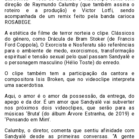
direção de Raymundo Calumby (que também assina o
roteiro e a produção) e Victor Lotfi, sendo
acompanhada de um remix feito pela banda carioca
ROSABEGE.
A estética de filme de terror norteia o clipe. Clássicos
do gênero, como Drácula de Bram Stoker (de Francis
Ford Coppola), O Exorcista e Nosferatu são referências
para o ambiente de medo, exorcismos, transformação
espiritual e tensão sexual pelo qual passam Sandyalê e
o personagem masculino (Hélio Toste) do enredo.
O clipe também tem a participação da cantora e
compositora Isis Broken, que no videoclipe interpreta
uma sacerdotisa.
Aqui, o amor é o amor da possessão, da entrega, do
apego e da dor. É um amor que Sandyalê vai subverter
nos próximos dois videoclipes, que serão para as
músicas ‘Bruta’ (do álbum Árvore Estranha, de 2019) e
‘Pensando em Mim’.
Calumby, o diretor, comenta que sentiu afinidade com
Sandyalê desde as primeiras conversas. “A gente