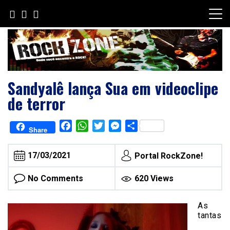
Skip
to
content
Sandyalê lança Sua em videoclipe
de terror
Facebook
WhatsApp
Twitter
Messenger
Share
Share
17/03/2021
Portal RockZone!
No Comments
620 Views
As
tantas