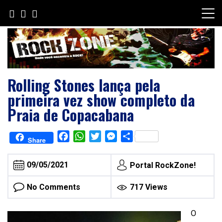
Skip
to
content
Rolling Stones lança pela
primeira vez show completo da
Praia de Copacabana
Facebook
WhatsApp
Twitter
Messenger
Share
Share
09/05/2021
Portal RockZone!
No Comments
717 Views
O