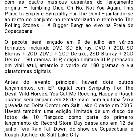
com as quatro músicas ausentes do lançamento
original – Tumbling Dice, Oh No, Not You Again, This
Place Is Empty e Sympathy For The Devil – juntando-se
ao resto do conjunto no remasterizado e remixado The
Rolling Stones – A Bigger Bang: ao vivo na Praia de
Copacabana.
O pacote será lançado em 9 de julho em vários
formatos, incluindo DVD, SD Blu-ray, DVD + 2CD, SD
Blu-ray + 2CD, 2DVD + 2CD Deluxe, 2SD Blu-ray + 2CD
Deluxe, 180 gramas 3LP, edição limitada 3LP prensado
em vinil azul, amarelo e verde de 180 gramas e via
plataformas digitais.
Antes do evento principal, haverá dois outros
lançamentos: um EP digital com Sympathy For The
Devil, Wild Horses, You Got Me Rocking, Happy e Rough
Justice será lançado em 28 de maio, com a última faixa
gravada no Delta Center em Salt Lake Cidade em 2005.
Haverá também uma edição limitada de um disco de
fotos de 10 ”lançado como parte do primeiro
lançamento do Record Store Day deste ano em 12 de
junho. Terá Rain Fall Down, do show de Copacabana, e
Rough Justice, de Salt Lake City.