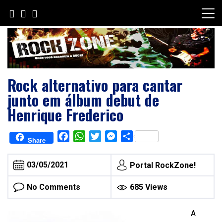
Skip
to
content
Rock alternativo para cantar
junto em álbum debut de
Henrique Frederico
Facebook
WhatsApp
Twitter
Messenger
Share
Share
03/05/2021
Portal RockZone!
No Comments
685 Views
A