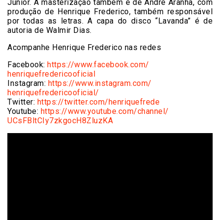
Junior. A masterização também é de André Aranha, com
produção de Henrique Frederico, também responsável
por todas as letras. A capa do disco “Lavanda” é de
autoria de Walmir Dias.
Acompanhe Henrique Frederico nas redes
Facebook:
https://www.facebook.com/
henriquefredericooficial
Instagram:
https://www.instagram.com/
henriquefredericooficial/
Twitter:
https://twitter.com/
henriquefrede
Youtube:
https://www.youtube.com/
channel/
UCsFBltCIy7zkgocH8ZluzKA