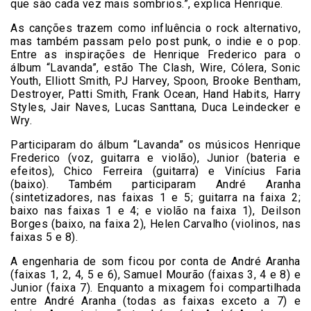
que são cada vez mais sombrios.”, explica Henrique.
As canções trazem como influência o rock alternativo,
mas também passam pelo post punk, o indie e o pop.
Entre as inspirações de Henrique Frederico para o
álbum “Lavanda”, estão The Clash, Wire, Cólera, Sonic
Youth, Elliott Smith, PJ Harvey, Spoon, Brooke Bentham,
Destroyer, Patti Smith, Frank Ocean, Hand Habits, Harry
Styles, Jair Naves, Lucas Santtana, Duca Leindecker e
Wry.
Participaram do álbum “Lavanda” os músicos Henrique
Frederico (voz, guitarra e violão), Junior (bateria e
efeitos), Chico Ferreira (guitarra) e Vinícius Faria
(baixo). Também participaram André Aranha
(sintetizadores, nas faixas 1 e 5; guitarra na faixa 2;
baixo nas faixas 1 e 4; e violão na faixa 1), Deilson
Borges (baixo, na faixa 2), Helen Carvalho (violinos, nas
faixas 5 e 8).
A engenharia de som ficou por conta de André Aranha
(faixas 1, 2, 4, 5 e 6), Samuel Mourão (faixas 3, 4 e 8) e
Junior (faixa 7). Enquanto a mixagem foi compartilhada
entre André Aranha (todas as faixas exceto a 7) e