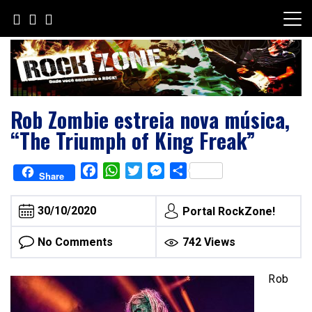
Skip
to
content
Rob Zombie estreia nova música,
“The Triumph of King Freak”
Facebook
WhatsApp
Twitter
Messenger
Share
Share
30/10/2020
Portal RockZone!
No Comments
742 Views
Rob