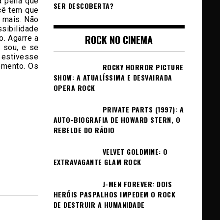
a pena que
SER DESCOBERTA?
ocê tem que
 mais. Não
sibilidade
ROCK NO CINEMA
o. Agarre a
 sou, e se
u estivesse
omento. Os
ROCKY HORROR PICTURE
SHOW: A ATUALÍSSIMA E DESVAIRADA
OPERA ROCK
PRIVATE PARTS (1997): A
AUTO-BIOGRAFIA DE HOWARD STERN, O
REBELDE DO RÁDIO
VELVET GOLDMINE: O
EXTRAVAGANTE GLAM ROCK
J-MEN FOREVER: DOIS
HERÓIS PASPALHOS IMPEDEM O ROCK
DE DESTRUIR A HUMANIDADE