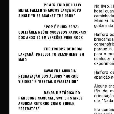
POWER TRIO DE HEAVY
No livro, 
METAL FALLEN SHADOWS LANÇA NOVO
hotel qua
SINGLE “RISE AGAINST THE DARK”
caminhada
Maiden iri
guitarrista
“POP É PUNK: 60’S”:
COLETÂNEA REÚNE SUCESSOS NACIONAIS
Halford e
DOS ANOS 60 EM VERSÕES PUNK ROCK
brincamos
comentário
THE TROOPS OF DOOM
porque nu
para o me
LANÇARÁ ‘PRELUDE TO BLASPHEMY’ EM
qualquer 
MAIO
experiment
CAVALERA ANUNCIA
Halford d
REGRAVAÇÃO DOS ÁLBUNS “MORBID
aparição 
VISIONS” E “BESTIAL DEVASTATION”
Alguns ano
fãs de me
BANDA HISTÓRICA DO
orientação
HARDCORE NACIONAL, SWITCH STANCE
ele. “Nada
ANUNCIA RETORNO COM O SINGLE
“RETRATOS”
Ele conti