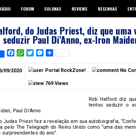
RÁDIO
FORUM
COLUNAS
REVIEWS
RESENHAS
ENT
lford, do Judas Priest, diz que uma 
 seduzir Paul Di’Anno, ex-Iron Maide
Facebook
WhatsApp
Twitter
Messenger
Share
Portal RockZone!
No Co
6/09/2020
769 Views
Rob Halford diz q
tentou seduzir o ex
iden, Paul Di’Anno.
o Judas Priest fez a revelação em sua autobiografia, “Confe
ita pelo The Telegraph do Reino Unido como “uma das mem
e surpreendentes do ano”.