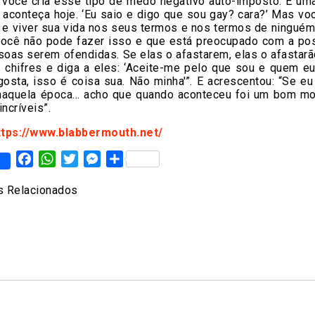
, você cria esse tipo de medo negativo auto-imposto. É um
 aconteça hoje. ‘Eu saio e digo que sou gay? cara?’ Mas v
o e viver sua vida nos seus termos e nos termos de ninguém
você não pode fazer isso e que está preocupado com a pos
oas serem ofendidas. Se elas o afastarem, elas o afastarã
s chifres e diga a eles: ‘Aceite-me pelo que sou e quem eu
osta, isso é coisa sua. Não minha'”. E acrescentou: “Se e
naquela época… acho que quando aconteceu foi um bom m
incríveis”.
ttps://www.blabbermouth.net/
Facebook
WhatsApp
Twitter
Messenger
Share
 Relacionados