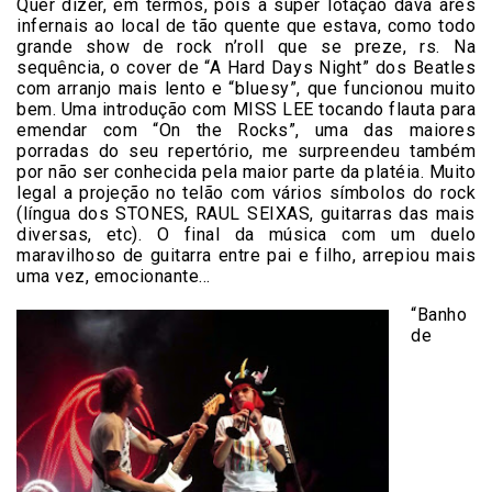
Quer dizer, em termos, pois a super lotação dava ares
infernais ao local de tão quente que estava, como todo
grande show de rock n’roll que se preze, rs. Na
sequência, o cover de “A Hard Days Night” dos Beatles
com arranjo mais lento e “bluesy”, que funcionou muito
bem. Uma introdução com MISS LEE tocando flauta para
emendar com “On the Rocks”, uma das maiores
porradas do seu repertório, me surpreendeu também
por não ser conhecida pela maior parte da platéia. Muito
legal a projeção no telão com vários símbolos do rock
(língua dos STONES, RAUL SEIXAS, guitarras das mais
diversas, etc). O final da música com um duelo
maravilhoso de guitarra entre pai e filho, arrepiou mais
uma vez, emocionante…
“Banho
de