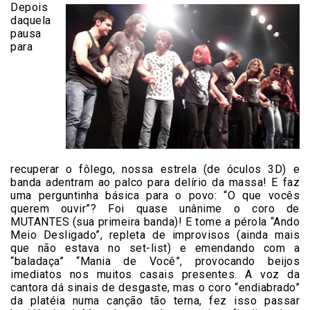
Depois
daquela
pausa
para
recuperar o fôlego, nossa estrela (de óculos 3D) e
banda adentram ao palco para delírio da massa! E faz
uma perguntinha básica para o povo: “O que vocês
querem ouvir”? Foi quase unânime o coro de
MUTANTES (sua primeira banda)! E tome a pérola “Ando
Meio Desligado”, repleta de improvisos (ainda mais
que não estava no set-list) e emendando com a
“baladaça” “Mania de Você”, provocando beijos
imediatos nos muitos casais presentes. A voz da
cantora dá sinais de desgaste, mas o coro “endiabrado”
da platéia numa canção tão terna, fez isso passar