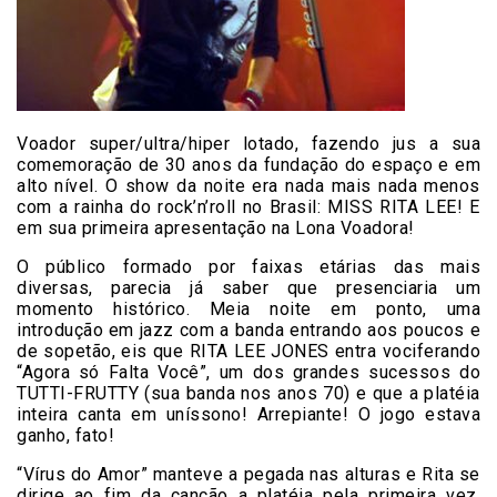
Voador super/ultra/hiper lotado, fazendo jus a sua
comemoração de 30 anos da fundação do espaço e em
alto nível. O show da noite era nada mais nada menos
com a rainha do rock’n’roll no Brasil: MISS RITA LEE! E
em sua primeira apresentação na Lona Voadora!
O público formado por faixas etárias das mais
diversas, parecia já saber que presenciaria um
momento histórico. Meia noite em ponto, uma
introdução em jazz com a banda entrando aos poucos e
de sopetão, eis que RITA LEE JONES entra vociferando
“Agora só Falta Você”, um dos grandes sucessos do
TUTTI-FRUTTY (sua banda nos anos 70) e que a platéia
inteira canta em uníssono! Arrepiante! O jogo estava
ganho, fato!
“Vírus do Amor” manteve a pegada nas alturas e Rita se
dirige ao fim da canção a platéia pela primeira vez,