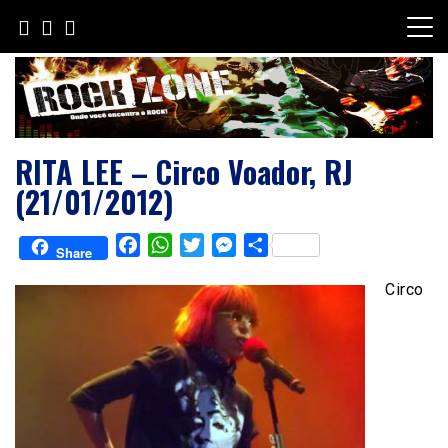
Skip
to
content
RITA LEE – Circo Voador, RJ
(21/01/2012)
Facebook
WhatsApp
Twitter
Messenger
Share
Share
Circo