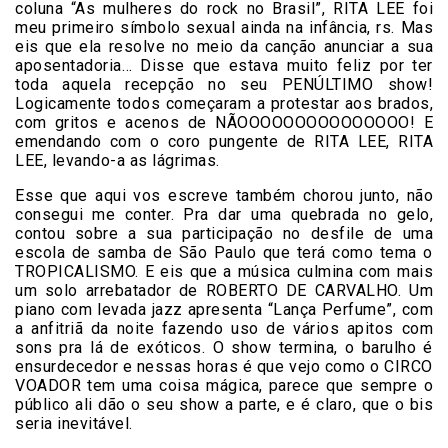
coluna “As mulheres do rock no Brasil”, RITA LEE foi
meu primeiro símbolo sexual ainda na infância, rs. Mas
eis que ela resolve no meio da canção anunciar a sua
aposentadoria… Disse que estava muito feliz por ter
toda aquela recepção no seu PENÚLTIMO show!
Logicamente todos começaram a protestar aos brados,
com gritos e acenos de NÃOOOOOOOOOOOOOOO! E
emendando com o coro pungente de RITA LEE, RITA
LEE, levando-a as lágrimas.
Esse que aqui vos escreve também chorou junto, não
consegui me conter. Pra dar uma quebrada no gelo,
contou sobre a sua participação no desfile de uma
escola de samba de São Paulo que terá como tema o
TROPICALISMO. E eis que a música culmina com mais
um solo arrebatador de ROBERTO DE CARVALHO. Um
piano com levada jazz apresenta “Lança Perfume”, com
a anfitriã da noite fazendo uso de vários apitos com
sons pra lá de exóticos. O show termina, o barulho é
ensurdecedor e nessas horas é que vejo como o CIRCO
VOADOR tem uma coisa mágica, parece que sempre o
público ali dão o seu show a parte, e é claro, que o bis
seria inevitável.