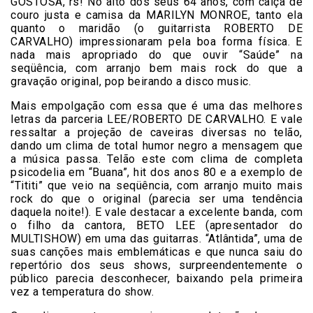
GOSTOSA, rs! No alto dos seus 64 anos, com calça de
couro justa e camisa da MARILYN MONROE, tanto ela
quanto o maridão (o guitarrista ROBERTO DE
CARVALHO) impressionaram pela boa forma física. E
nada mais apropriado do que ouvir “Saúde” na
seqüência, com arranjo bem mais rock do que a
gravação original, pop beirando a disco music.
Mais empolgação com essa que é uma das melhores
letras da parceria LEE/ROBERTO DE CARVALHO. E vale
ressaltar a projeção de caveiras diversas no telão,
dando um clima de total humor negro a mensagem que
a música passa. Telão este com clima de completa
psicodelia em “Buana”, hit dos anos 80 e a exemplo de
“Tititi” que veio na seqüência, com arranjo muito mais
rock do que o original (parecia ser uma tendência
daquela noite!). E vale destacar a excelente banda, com
o filho da cantora, BETO LEE (apresentador do
MULTISHOW) em uma das guitarras. “Atlântida”, uma de
suas canções mais emblemáticas e que nunca saiu do
repertório dos seus shows, surpreendentemente o
público parecia desconhecer, baixando pela primeira
vez a temperatura do show.