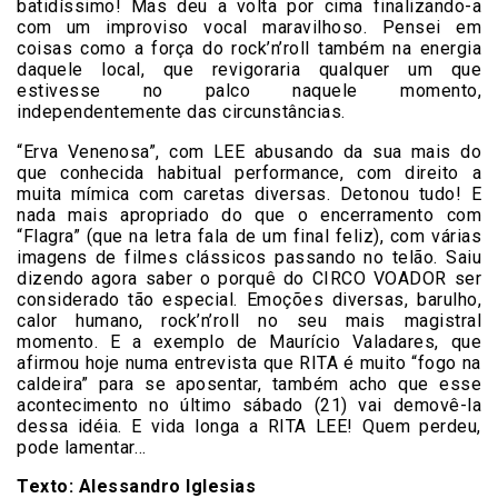
batidíssimo! Mas deu a volta por cima finalizando-a
com um improviso vocal maravilhoso. Pensei em
coisas como a força do rock’n’roll também na energia
daquele local, que revigoraria qualquer um que
estivesse no palco naquele momento,
independentemente das circunstâncias.
“Erva Venenosa”, com LEE abusando da sua mais do
que conhecida habitual performance, com direito a
muita mímica com caretas diversas. Detonou tudo! E
nada mais apropriado do que o encerramento com
“Flagra” (que na letra fala de um final feliz), com várias
imagens de filmes clássicos passando no telão. Saiu
dizendo agora saber o porquê do CIRCO VOADOR ser
considerado tão especial. Emoções diversas, barulho,
calor humano, rock’n’roll no seu mais magistral
momento. E a exemplo de Maurício Valadares, que
afirmou hoje numa entrevista que RITA é muito “fogo na
caldeira” para se aposentar, também acho que esse
acontecimento no último sábado (21) vai demovê-la
dessa idéia. E vida longa a RITA LEE! Quem perdeu,
pode lamentar…
Texto: Alessandro Iglesias