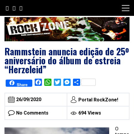
Skip
to
content
Rammstein anuncia edição de 25º
aniversário do álbum de estreia
“Herzeleid”
Facebook
WhatsApp
Twitter
Messenger
Share
Share
26/09/2020
Portal RockZone!
No Comments
694 Views
O