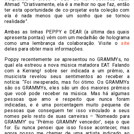
Ahmad. “Criativamente, ela é a melhor no que faz, então
ter esta oportunidade de co-projetar esta coleção com
ela é nada menos que um sonho que se tornou
realidade”.
Ambas as linhas PEPPY e DEAR (a última das quais
apresenta pontas) vêm com um medalhão de holograma
como uma lembrança da colaboração. Visite o
site
deles para obter mais informações.
Poppy recentemente se apresentou no GRAMMYs, no
qual ela estreou a nova música matadora EAT. Falando
com a Kerrang! sobre ser indicada a um prêmio, a
musicista revelou seus sentimentos ao receber a
notícia: “Foi inesperado, mas foi ótimo. Os GRAMMYs
são os GRAMMYs, eles são um dos maiores prêmios
que você pode receber na música. Mas há algumas
pessoas que amo e respeito que nunca foram
indicadas, e é uma porcentagem muito pequena de
pessoas que conseguem ter isso vinculado a seus
nomes pelo resto de suas carreiras – ‘Nomeado para
GRAMMY’ ou ‘Prêmio GRAMMY vencedor’, seja o que
for. Eu nunca pensei que isso fosse acontecer, mas
agora posso me chamar de uma artista indicado ao