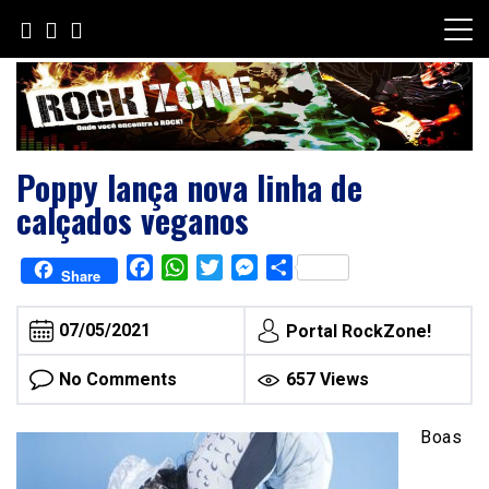
Skip
to
content
Poppy lança nova linha de
calçados veganos
Facebook
WhatsApp
Twitter
Messenger
Share
Share
07/05/2021
Portal RockZone!
No Comments
657 Views
Boas