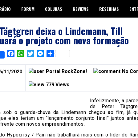
RÁDIO
FORUM
COLUNAS
REVIEWS
RESENHAS
ENT
Tägtgren deixa o Lindemann, Till
uará o projeto com nova formação
Facebook
WhatsApp
Twitter
Messenger
Share
Portal RockZone!
No Co
6/11/2020
779 Views
Infelizmente, a parce
de Peter Tägtgr
 sob o guarda-chuva da Lindemann chegou ao fim, já q
que eles teriam um “lançamento conjunto final” juntos ante
 frente com novos empreendimentos.
do Hypocrisy / Pain não trabalhará mais com o líder do Ra