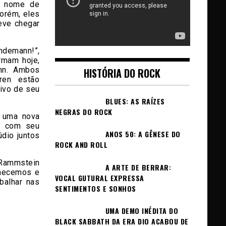
 o nome de
porém, eles
eve chegar
ndemann!”,
rmam hoje,
ann. Ambos
HISTÓRIA DO ROCK
ren estão
ivo de seu
BLUES: AS RAÍZES
NEGRAS DO ROCK
e uma nova
do com seu
ANOS 50: A GÊNESE DO
údio juntos
ROCK AND ROLL
 Rammstein
A ARTE DE BERRAR:
nhecemos e
VOCAL GUTURAL EXPRESSA
balhar nas
SENTIMENTOS E SONHOS
UMA DEMO INÉDITA DO
BLACK SABBATH DA ERA DIO ACABOU DE