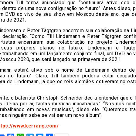
embora Till tenha anunciado que “continuará ativo sob
dentro de uma nova configuração no futuro”. Antes disso, 
um DVD ao vivo de seu show em Moscou deste ano, que d
ra de 2021.
Lindemann e Peter Tägtgren encerrem sua colaboração na Li
 declaração. “Como Till Lindemann e Peter Tägtgren confi
rtistas encerraram sua colaboração no projeto Lindem
 seus próprios planos no futuro. Lindemann e Tägtg
e trabalhando em um lançamento conjunto final, um DVD ao v
oscou 2020, que será lançado na primavera de 2021.
demann estará ativo sob o nome de Lindemann dentro d
ção no futuro”. Claro, Till também poderia estar ocupa
ora de Lindemann, já que os reis alemães estiveram no est
ente, o baterista Christoph Schneider deu a entender que o
as ideias por aí, tantas músicas inacabadas”. “Nós nos co
rabalhando em novas músicas”, disse ele. “Queremos tra
mas ninguém sabe se vai ser um novo álbum”.
ttps://www.kerrang.com/