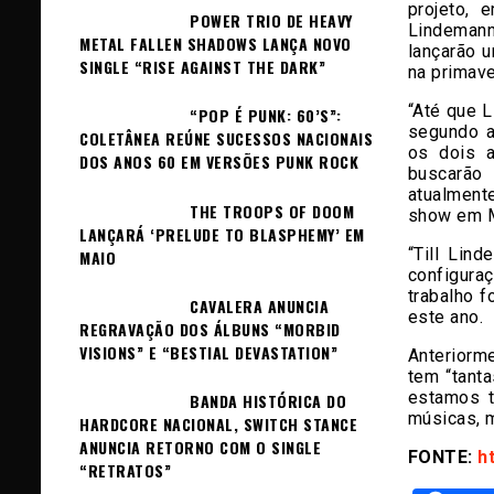
projeto, 
POWER TRIO DE HEAVY
Lindemann 
METAL FALLEN SHADOWS LANÇA NOVO
lançarão 
SINGLE “RISE AGAINST THE DARK”
na primave
“Até que 
“POP É PUNK: 60’S”:
segundo a
COLETÂNEA REÚNE SUCESSOS NACIONAIS
os dois a
DOS ANOS 60 EM VERSÕES PUNK ROCK
buscarão
atualment
THE TROOPS OF DOOM
show em M
LANÇARÁ ‘PRELUDE TO BLASPHEMY’ EM
“Till Lin
MAIO
configura
trabalho f
CAVALERA ANUNCIA
este ano.
REGRAVAÇÃO DOS ÁLBUNS “MORBID
VISIONS” E “BESTIAL DEVASTATION”
Anteriorm
tem “tant
estamos t
BANDA HISTÓRICA DO
músicas, 
HARDCORE NACIONAL, SWITCH STANCE
ANUNCIA RETORNO COM O SINGLE
FONTE:
h
“RETRATOS”