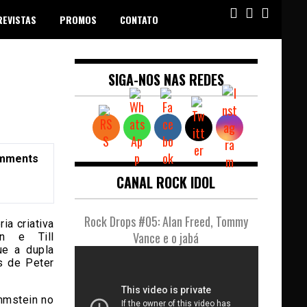
REVISTAS
PROMOS
CONTATO
SIGA-NOS NAS REDES
mments
CANAL ROCK IDOL
Rock Drops #05: Alan Freed, Tommy
ria criativa
Vance e o jabá
en e Till
ue a dupla
s de Peter
mmstein no