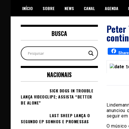
Skip
INÍCIO
SOBRE
NEWS
CANAL
AGENDA
to
content
Peter 
BUSCA
contin
Share
1
NACIONAIS
SICK DOGS IN TROUBLE
LANÇA VIDEOCLIPE; ASSISTA “BETTER
BE ALONE”
Lindemann
anunciou 
LAST SHEEP LANÇA O
seguir em
SEGUNDO EP SONHOS E PROMESSAS
O músico 