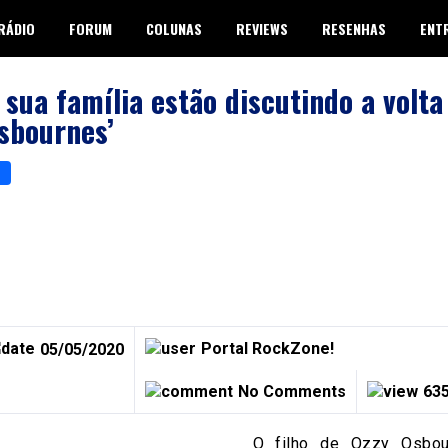
RÁDIO
FORUM
COLUNAS
REVIEWS
RESENHAS
ENT
 sua família estão discutindo a volta
sbournes’
p
er
are
Portal RockZone!
05/05/2020
No Comments
635
O filho de Ozzy Osbour