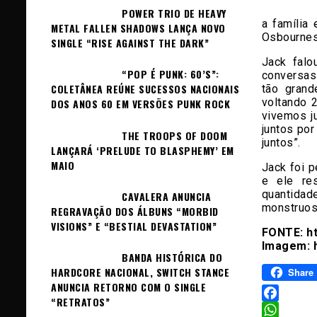
POWER TRIO DE HEAVY
a família
METAL FALLEN SHADOWS LANÇA NOVO
Osbournes
SINGLE “RISE AGAINST THE DARK”
Jack falo
“POP É PUNK: 60’S”:
conversas
COLETÂNEA REÚNE SUCESSOS NACIONAIS
tão gran
voltando 
DOS ANOS 60 EM VERSÕES PUNK ROCK
vivemos j
juntos po
THE TROOPS OF DOOM
juntos”.
LANÇARÁ ‘PRELUDE TO BLASPHEMY’ EM
MAIO
Jack foi 
e ele re
quantida
CAVALERA ANUNCIA
monstruos
REGRAVAÇÃO DOS ÁLBUNS “MORBID
VISIONS” E “BESTIAL DEVASTATION”
FONTE: ht
Imagem: h
BANDA HISTÓRICA DO
HARDCORE NACIONAL, SWITCH STANCE
Share
ANUNCIA RETORNO COM O SINGLE
“RETRATOS”
Facebook