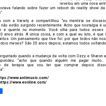
revelou em uma nova entr
 estava falando sobre fazer um reboot do reality show da
”.
u com a Variety e compartilhou: “eu mentiria se disse
 não estão surgindo recentemente. Acho que nostalgia é u
de e quente no momento. Você olha para todos esses 
20 anos atrás. A única coisa, e com a qual eu luto, é que
untos. Um pensamento que tive foi: por que todos não n
r dois meses? São 20 anos depois; estamos todos voltando
perguntado quando a mudança de volta com Ozzy e Sharon a
spondeu: “acho que quando alguém me pagar muito…
de de terapia que vou ter que comprar depois diss
a”.
tps://www.antimusic.com/
ttps://www.eonline.com/