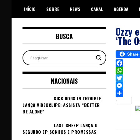
Skip
INÍCIO
SOBRE
NEWS
CANAL
AGENDA
to
content
Ozzy e
BUSCA
‘The O
Share
Facebook
WhatsAp
NACIONAIS
Twitter
Messeng
SICK DOGS IN TROUBLE
Sh
LANÇA VIDEOCLIPE; ASSISTA “BETTER
BE ALONE”
LAST SHEEP LANÇA O
SEGUNDO EP SONHOS E PROMESSAS