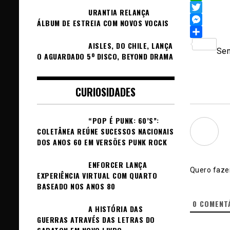
WhatsAp
URANTIA RELANÇA
Twitter
ÁLBUM DE ESTREIA COM NOVOS VOCAIS
Messeng
Sh
AISLES, DO CHILE, LANÇA
Sem
O AGUARDADO 5º DISCO, BEYOND DRAMA
CURIOSIDADES
“POP É PUNK: 60’S”:
COLETÂNEA REÚNE SUCESSOS NACIONAIS
DOS ANOS 60 EM VERSÕES PUNK ROCK
ENFORCER LANÇA
Quero fazer
EXPERIÊNCIA VIRTUAL COM QUARTO
BASEADO NOS ANOS 80
0
COMENT
A HISTÓRIA DAS
GUERRAS ATRAVÉS DAS LETRAS DO