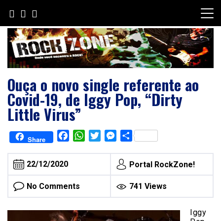
Skip
to
content
Ouça o novo single referente ao
Covid-19, de Iggy Pop, “Dirty
Little Virus”
Facebook
WhatsApp
Twitter
Messenger
Share
Share
22/12/2020
Portal RockZone!
No Comments
741 Views
Iggy