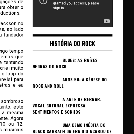
egações de
ra obter o
ductions.
Jackson no
ka, ao lado
ta fundador
HISTÓRIA DO ROCK
ongo tempo
ivemos que
BLUES: AS RAÍZES
e tentando
NEGRAS DO ROCK
criei muito
 o loop do
ANOS 50: A GÊNESE DO
nviei para
etras e eu
ROCK AND ROLL
A ARTE DE BERRAR:
assombroso
VOCAL GUTURAL EXPRESSA
tanto, este
SENTIMENTOS E SONHOS
em a mesma
nte. Agora
10 ou 12.
UMA DEMO INÉDITA DO
s musicais
BLACK SABBATH DA ERA DIO ACABOU DE