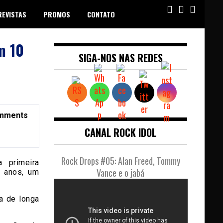
REVISTAS
PROMOS
CONTATO
m 10
SIGA-NOS NAS REDES
mments
CANAL ROCK IDOL
Rock Drops #05: Alan Freed, Tommy
a primeira
Vance e o jabá
 anos, um
a de longa