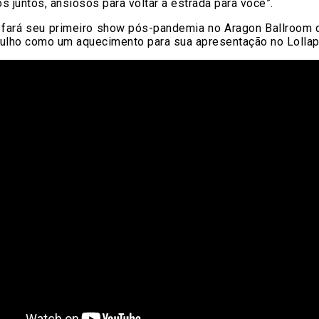
s juntos, ansiosos para voltar à estrada para você”.
 fará seu primeiro show pós-pandemia no Aragon Ballroom 
julho como um aquecimento para sua apresentação no Lollap