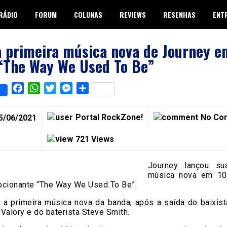
RÁDIO
FORUM
COLUNAS
REVIEWS
RESENHAS
ENT
 primeira música nova de Journey e
 “The Way We Used To Be”
Facebook
WhatsApp
Twitter
Messenger
Share
Portal RockZone!
No Co
5/06/2021
721 Views
Journey lançou su
música nova em 10
ocionante “The Way We Used To Be”.
é a primeira música nova da banda, após a saída do baixist
Valory e do baterista Steve Smith.