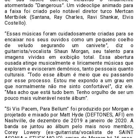
atormentado “Dangerous”. Um videoclipe animado para
a faixa foi criado pelo notável diretor turco Mertcan
Mertbilek (Santana, Ray Charles, Ravi Shankar, Elvis
Costello).
“Essas músicas foram cuidadosamente criadas para se
encaixar nos seus ouvidos como um pequeno coelho
de veludo segurando um canivete”, diz o
guitarrista/vocalista Shaun Morgan, seu talento para
imagens vívidas em exibição total. Essa abertura
ousada atinge musicalmente e liricamente músicas que
exploram e evisceram demônios, tanto pessoais quanto
culturais. “Todo esse álbum é meio que eu passando
por esse processo. Estou me expondo a um grau em
que normalmente não me sinto confortável”, diz ele.
“Mas acho que está tudo bem. Tenho orgulho de ser um
pouco mais vulnerável neste álbum”.
“Si Vis Pacem, Para Bellum” foi produzido por Morgan e
projetado e mixado por Matt Hyde (DEFTONES, AFI) em
Nashville, de dezembro de 2019 a janeiro de 2020. A
banda se juntou ao álbum pelo mais novo membro,
Corey Lowery (ex-guitarrista/vocalista de SAINT