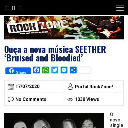
Skip
to
content
Ouça a nova música SEETHER
‘Bruised and Bloodied’
Facebook
WhatsApp
Twitter
Messenger
Share
Share
17/07/2020
Portal RockZone!
No Comments
1038 Views
O
novo
single