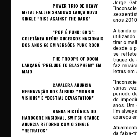
Jorge Gab
POWER TRIO DE HEAVY
“Inconsc
METAL FALLEN SHADOWS LANÇA NOVO
sessentis
SINGLE “RISE AGAINST THE DARK”
anos 2010 
A banda g
“POP É PUNK: 60’S”:
utilizand
COLETÂNEA REÚNE SUCESSOS NACIONAIS
tirar o m
DOS ANOS 60 EM VERSÕES PUNK ROCK
desde a p
se reflet
THE TROOPS OF DOOM
truque de
LANÇARÁ ‘PRELUDE TO BLASPHEMY’ EM
faz músic
MAIO
letras em s
“Inconsci
CAVALERA ANUNCIA
várias ve
REGRAVAÇÃO DOS ÁLBUNS “MORBID
período d
VISIONS” E “BESTIAL DEVASTATION”
de impedi
anos. Um 
BANDA HISTÓRICA DO
I’m always
apareça e
HARDCORE NACIONAL, SWITCH STANCE
ANUNCIA RETORNO COM O SINGLE
Atualment
“RETRATOS”
da faixa-t