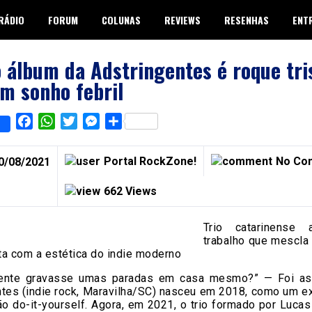
RÁDIO
FORUM
COLUNAS
REVIEWS
RESENHAS
ENT
 álbum da Adstringentes é roque tri
m sonho febril
Facebook
WhatsApp
Twitter
Messenger
Share
Portal RockZone!
No Co
0/08/2021
662 Views
Trio catarinense 
trabalho que mescla
ta com a estética do indie moderno
gente gravasse umas paradas em casa mesmo?” — Foi as
ntes (indie rock, Maravilha/SC) nasceu em 2018, como um e
o do-it-yourself. Agora, em 2021, o trio formado por Lucas