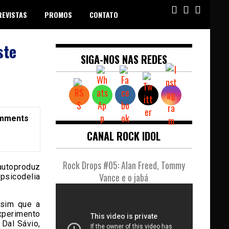
REVISTAS
PROMOS
CONTATO
ste
SIGA-NOS NAS REDES
mments
CANAL ROCK IDOL
Rock Drops #05: Alan Freed, Tommy
autoproduz
Vance e o jabá
 psicodelia
sim que a
xperimento
 Dal Sávio,