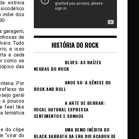
de estreia
icodélico
 indie dos
90.
a garagem,
enhosas de
veis. Tudo
HISTÓRIA DO ROCK
io, e isso
rta a cada
ir como se
BLUES: AS RAÍZES
tópico das
NEGRAS DO ROCK
ANOS 50: A GÊNESE DO
ntena. Por
ROCK AND ROLL
reflexo do
sejo geral
e e poucos
A ARTE DE BERRAR:
 feel like
VOCAL GUTURAL EXPRESSA
 a temática
SENTIMENTOS E SONHOS
UMA DEMO INÉDITA DO
e do clipe
e “virar do
BLACK SABBATH DA ERA DIO ACABOU DE