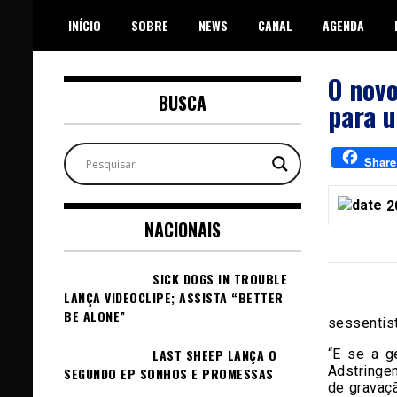
Skip
INÍCIO
SOBRE
NEWS
CANAL
AGENDA
to
content
O novo
BUSCA
para u
Share
2
NACIONAIS
SICK DOGS IN TROUBLE
LANÇA VIDEOCLIPE; ASSISTA “BETTER
BE ALONE”
sessentis
“E se a 
LAST SHEEP LANÇA O
Adstringe
SEGUNDO EP SONHOS E PROMESSAS
de gravaçã