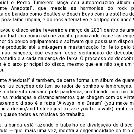
riel e Pedro Tumelero lança seu autoproduzido álbum 
iente Anedotal”, que mescla as harmonias do rock ps
ta de bandas como Beatles e Beach Boys com a estética do
pós-Tame Impala, e do rock alternativo e britpop dos anos 
ravou o disco entre fevereiro e março de 2021 dentro de um
o um Fiat Uno como cabine vocal e procurando maneiras eng
elhor do pouco equipamento e software que possuíam disponí
ré-produção até a mixagem e masterização foi feito pelo tr
e nas canções, que evocam esse sentimento de descobe
 estúdio e a cada mudança de faixa. O processo de descobr
a é o arco principal do disco, mesmo que ele não seja um 
i.
ente Anedotal” é também, de certa forma, um álbum de quare
zes, as canções orbitam ao redor de sonhos e lembranças, 
e isolamento causado pela pandemia, combinado com um de
r as mudanças e distanciamentos que chegam com os vint
exemplo disso é a faixa “Always in a Dream” (you make me
 in a dream/and I sleep just to take you for a walk), embora
m quase todas as músicas do trabalho.
e, a banda está fazendo o trabalho de divulgação do disco 
ítulo — que, mais uma vez, mostra a engenhosidade do trio d