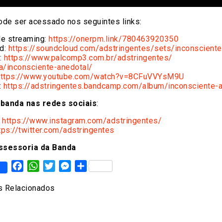
ode ser acessado nos seguintes links:
de streaming:
https://onerpm.link/
780463920350
d:
https://
soundcloud.com/adstringentes/
sets/inconsciente
:
https://www.
palcomp3.com.br/adstringentes/
a/inconsciente-
anedotal/
ttps://www.youtube.
com/watch?v=8CFuVVYsM9U
:
https://
adstringentes.bandcamp.com/
album/inconsciente-
 banda nas redes sociais
:
:
https://www.
instagram.com/adstringentes/
tps://twitter.com/
adstringentes
ssessoria da Banda
Facebook
WhatsApp
Twitter
Messenger
Share
 Relacionados