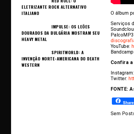
RED ROLL: O
ELETRIZANTE ROCK ALTERNATIVO
ITALIANO
O álbum p
Serviços 
IMPULSE: OS LEÕES
Soundclou
DOURADOS DA BULGÁRIA MOSTRAM SEU
PalcoMP3
HEAVY METAL
discografi
YouTube:
h
Bandcamp
SPIRITWORLD: A
INVENÇÃO NORTE-AMERICANA DO DEATH
Confira a
WESTERN
Instagram
Twitter:
ht
FONTE: A
Share
Sem Posts