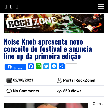
Skip
to
content
Noise Knob apresenta novo
conceito de festival e anuncia
line up da primeira edição
Facebook
WhatsApp
Twitter
Messenger
Share
Share
02/06/2021
Portal RockZone!
No Comments
850 Views
Com a