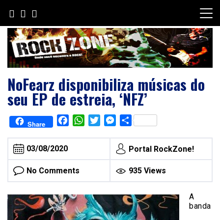
Skip
to
content
NoFearz disponibiliza músicas do
seu EP de estreia, ‘NFZ’
Facebook
WhatsApp
Twitter
Messenger
Share
Share
03/08/2020
Portal RockZone!
No Comments
935 Views
A
banda