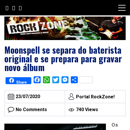
Skip
to
content
Moonspell se separa do baterista
original e se prepara para gravar
novo álbum
Facebook
WhatsApp
Twitter
Messenger
Share
Share
23/07/2020
Portal RockZone!
No Comments
740 Views
Os