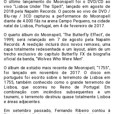
O último lançamento do Moonspell foi o DVD/CD ao
vivo “Lisboa Under The Spell”, lançado em agosto de
2018 pela Napalm Records. O pacote ao vivo de DVD /
Blu-ray / 3CD capturou a performance do Moonspell
diante de 4.000 fãs na arena Campo Pequeno, na cidade
natal de Lisboa, Portugal, em 4 de fevereiro de 2017.
O quarto álbum do Moonspell, ‘The Butterfly Effect’, de
1999, será relançado em 7 de agosto pela Napalm
Records. A reedição incluirá dois novos remixes, uma
capa totalmente redesenhada e um layout, além de um
trecho exclusivo do capítulo Butterfly FX da biografia
oficial da banda, “Wolves Who Were Men”.
O álbum de estúdio mais recente de Moonspell, “1755”,
foi lançado em novembro de 2017. O disco em
português foi escrito sobre o terremoto de Lisboa em
1755, também conhecido como o grande terremoto de
Lisboa, que ocorreu no Reino de Portugal. Em
combinação com incêndios subsequentes e um
tsunami, o terremoto destruiu quase totalmente Lisboa
e áreas adjacentes.
Em setembro passado, Fernando Ribeiro contou à