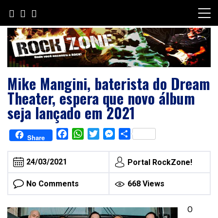
Skip
to
content
Mike Mangini, baterista do Dream
Theater, espera que novo álbum
seja lançado em 2021
Facebook
WhatsApp
Twitter
Messenger
Share
Share
24/03/2021
Portal RockZone!
No Comments
668 Views
O