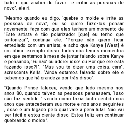
tudo o que acabei de fazer… e irritar as pessoas de
novo”, ele ri.
“Mesmo quando eu digo, ‘quebre o molde e irrite as
pessoas de novo’, eu só quero fazê-los pensar
novamente; faça com que eles tenham um momento de
‘Este artista é tão polarizador [que] eu tenho que
sintonizar’”, continua ele. “Porque não quero ficar
entediado com um artista, e acho que Kanye [West] é
um ótimo exemplo disso: todos nós temos momentos
em que sentamos à mesa de jantar falando sobre Kanye
e pensando, ‘Eu não’ ou adorei isso! ou Por que ele está
fazendo isso?!”. “Mas vou te dizer uma coisa, cara”,
acrescenta Kells. “Ainda estamos falando sobre ele e
sabemos que há grandeza por trás disso”.
“Quando Prince faleceu, vendo que tudo mesmo nos
anos 80, quando talvez as pessoas pensassem, ‘Isso
não faz sentido…’ vendo como fazia tanto sentido nos
anos que antecederam sua morte e nos anos seguintes
, esse é um legado pelo qual vale a pena lutar. Não vai
ser fácil e estou ciente disso. Estou feliz em continuar
quebrando o molde”.