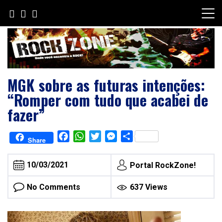
Skip
to
content
MGK sobre as futuras intenções:
“Romper com tudo que acabei de
fazer”
Facebook
WhatsApp
Twitter
Messenger
Share
Share
10/03/2021
Portal RockZone!
No Comments
637 Views