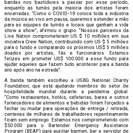
bandas nos bastidores a passar por esse período,
enquanto as turnês pela maioria dos artistas foram
encerradas. “Como o COVID-19 coloca toda a indústria
da música ao vivo em pausa, queremos estender a mão
para as equipes de turnês e locais que ganham a vida
show a show”, afirmou o grupo. “Nossos parceiros da
Live Nation comprometeram US $ 10 milhões em sua
iniciativa Crew Nation, contribuindo com US $ 5 milhões
para o fundo e comparando os próximos US$ 5 milhões
doados por artistas, fãs e funcionários. Estamos
felizes em prometer US$ 100.000 a esse fundo para
ajudar aqueles que fazem tudo acontecer para a banda
ano após ano na estrada”.
A banda também escolheu a USBG National Charity
Foundation, que está ajudando membros do setor de
hospitalidade mundial durante a pandemia global.
“Como restaurantes, hotéis, cafeterias, bares e outros
fornecedores de alimentos e bebidas foram forçados a
fechar ou mudar para operações de entrega / retirada,
centenas de milhares de trabalhadores repentinamente
ficam sem emprego. Estamos nos comprometendo com
$50.000 para o Bartender Emergency Assistance
Program (BEAP) para auxiliar barmen, bar e servidor de