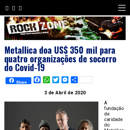
Skip
to
content
Metallica doa US$ 350 mil para
quatro organizações de socorro
do Covid-19
Facebook
WhatsApp
Twitter
Messenger
Share
Share
3 de Abril de 2020
A
fundação
de
caridade
do