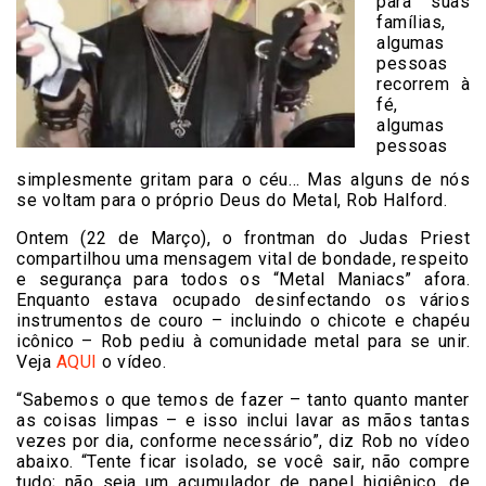
para suas
famílias,
algumas
pessoas
recorrem à
fé,
algumas
pessoas
simplesmente gritam para o céu… Mas alguns de nós
se voltam para o próprio Deus do Metal, Rob Halford.
Ontem (22 de Março), o frontman do Judas Priest
compartilhou uma mensagem vital de bondade, respeito
e segurança para todos os “Metal Maniacs” afora.
Enquanto estava ocupado desinfectando os vários
instrumentos de couro – incluindo o chicote e chapéu
icônico – Rob pediu à comunidade metal para se unir.
Veja
AQUI
o vídeo.
“Sabemos o que temos de fazer – tanto quanto manter
as coisas limpas – e isso inclui lavar as mãos tantas
vezes por dia, conforme necessário”, diz Rob no vídeo
abaixo. “Tente ficar isolado, se você sair, não compre
tudo; não seja um acumulador de papel higiênico, de