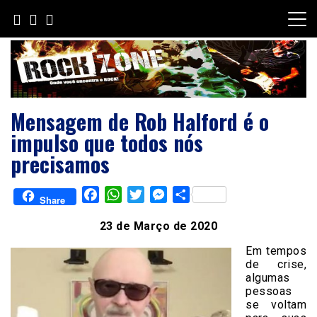
Skip
to
content
Mensagem de Rob Halford é o
impulso que todos nós
precisamos
Facebook
WhatsApp
Twitter
Messenger
Share
Share
23 de Março de 2020
Em tempos
de crise,
algumas
pessoas
se voltam