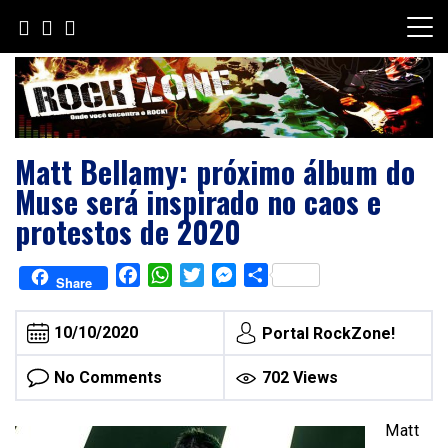
Skip
to
content
Matt Bellamy: próximo álbum do
Muse será inspirado no caos e
protestos de 2020
Facebook
WhatsApp
Twitter
Messenger
Share
Share
10/10/2020
Portal RockZone!
No Comments
702 Views
Matt