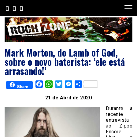
Skip
to
content
Mark Morton, do Lamb of God,
sobre o novo baterista: ‘ele está
arrasando!’
Facebook
WhatsApp
Twitter
Messenger
Share
Share
21 de Abril de 2020
Durante a
recente
entrevista
ao Zippo
Encore