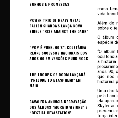
SONHOS E PROMESSAS
como tema
vida trans
POWER TRIO DE HEAVY METAL
Além do m
FALLEN SHADOWS LANÇA NOVO
sobre o te
SINGLE “RISE AGAINST THE DARK”
O álbum d
espécie de
“POP É PUNK: 60’S”: COLETÂNEA
“O álbum 
REÚNE SUCESSOS NACIONAIS DOS
existenci
ANOS 60 EM VERSÕES PUNK ROCK
a históri
procuramo
anos 90, c
THE TROOPS OF DOOM LANÇARÁ
que nos i
‘PRELUDE TO BLASPHEMY’ EM
histórias 
MAIO
Uma das f
pela banda
ela aparec
CAVALERA ANUNCIA REGRAVAÇÃO
Skyler ao 
DOS ÁLBUNS “MORBID VISIONS” E
presencia
“BESTIAL DEVASTATION”
força inter