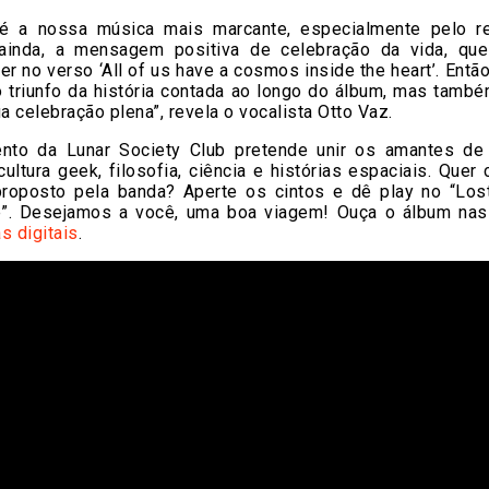
é a nossa música mais marcante, especialmente pelo re
 ainda, a mensagem positiva de celebração da vida, qu
er no verso ‘All of us have a cosmos inside the heart’. Entã
 triunfo da história contada ao longo do álbum, mas també
ua celebração plena”, revela o vocalista Otto Vaz.
nto da Lunar Society Club pretende unir os amantes de
, cultura geek, filosofia, ciência e histórias espaciais. Quer
proposto pela banda? Aperte os cintos e dê play no “Los
”. Desejamos a você, uma boa viagem! Ouça o álbum nas 
s digitais
.