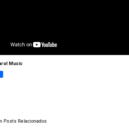
rol Music
p
er
are
 Posts Relacionados