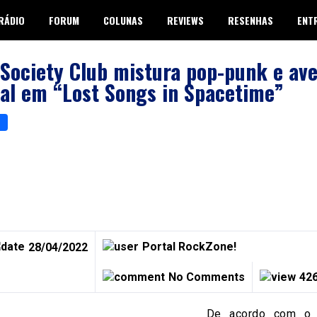
RÁDIO
FORUM
COLUNAS
REVIEWS
RESENHAS
ENT
Society Club mistura pop-punk e ave
al em “Lost Songs in Spacetime”
p
er
are
Portal RockZone!
28/04/2022
No Comments
426
De acordo com o g