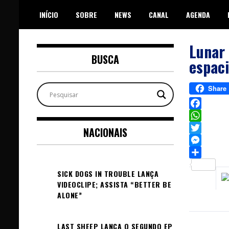
Skip
INÍCIO
SOBRE
NEWS
CANAL
AGENDA
to
content
Lunar 
BUSCA
espaci
Share
Facebook
WhatsAp
NACIONAIS
Twitter
Messeng
Sh
SICK DOGS IN TROUBLE LANÇA
VIDEOCLIPE; ASSISTA “BETTER BE
ALONE”
LAST SHEEP LANÇA O SEGUNDO EP