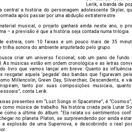
Lerik, a banda de p
 central a história do personagem adolescente Skyler, q
formada após passar por uma abdução extraterrestre.
aterial musical, o projeto ganhará ainda neste ano, o prim
ma – a previsão é que a história seja contada numa trilogia.
e estreia, com 10 faixas e um pouco mais de 35 minu
 trilha sonora do ambiente arquitetado pelo grupo.
busca criar um universo ficcional, sob um pano de fundo f
al. As músicas estão em ordem cronológica e as letras con
a do livro que vamos lançar em breve. Quanto às influência
s resgatar aquela ‘pegada’ das bandas que figuravam pe
omo Millencolin, Green Day, Silverchair, Descendents, e vá
nspiram, tanto por suas composições musicais, quant
pessoais”, conta Lerik.
aixas presentes em “Lost Songs in Spacetime”, é “Cosmos”,
 como música de trabalho. Na história criada pela Lunar So
e como a última do álbum. “Ela relata os sentimentos conf
chegar no planeta Platon, se surpreendendo por ainda esta
r a explosão de uma Supernova, e descobrindo o real po
ior.