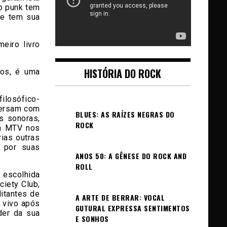
op punk tem
ue tem sua
eiro livro
HISTÓRIA DO ROCK
tos, é uma
ilosófico-
versam com
BLUES: AS RAÍZES NEGRAS DO
s sonoras,
ROCK
la MTV nos
rias outras
o por suas
ANOS 50: A GÊNESE DO ROCK AND
ROLL
 escolhida
ciety Club,
litantes de
A ARTE DE BERRAR: VOCAL
r vivo após
GUTURAL EXPRESSA SENTIMENTOS
der da sua
E SONHOS