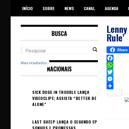
Skip
INÍCIO
SOBRE
NEWS
CANAL
AGENDA
to
content
Lenny 
BUSCA
Rule’
Share
Mais resultados...
Facebook
NACIONAIS
WhatsAp
Twitter
Messeng
SICK DOGS IN TROUBLE LANÇA
Sh
VIDEOCLIPE; ASSISTA “BETTER BE
ALONE”
LAST SHEEP LANÇA O SEGUNDO EP
SONHOS E PROMESSAS