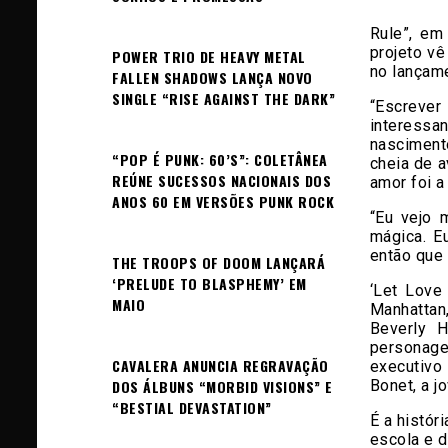
Rule”, em
projeto vê
POWER TRIO DE HEAVY METAL
no lançam
FALLEN SHADOWS LANÇA NOVO
SINGLE “RISE AGAINST THE DARK”
“Escreve
interess
nasciment
“POP É PUNK: 60’S”: COLETÂNEA
cheia de a
REÚNE SUCESSOS NACIONAIS DOS
amor foi a
ANOS 60 EM VERSÕES PUNK ROCK
“Eu vejo 
mágica. E
então que 
THE TROOPS OF DOOM LANÇARÁ
‘PRELUDE TO BLASPHEMY’ EM
‘Let Love
MAIO
Manhattan
Beverly H
personage
CAVALERA ANUNCIA REGRAVAÇÃO
executivo
Bonet, a j
DOS ÁLBUNS “MORBID VISIONS” E
“BESTIAL DEVASTATION”
É a histór
escola e 