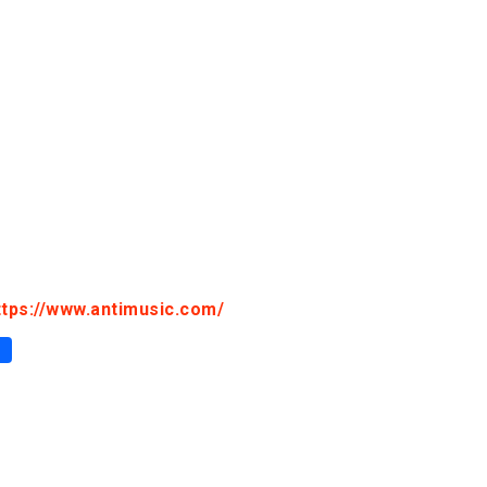
ttps://www.antimusic.com/
p
er