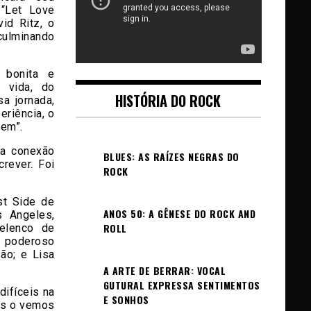
 “Let Love
id Ritz, o
 culminando
 bonita e
 vida, do
HISTÓRIA DO ROCK
a jornada,
eriência, o
gem”.
ma conexão
BLUES: AS RAÍZES NEGRAS DO
rever. Foi
ROCK
st Side de
ANOS 50: A GÊNESE DO ROCK AND
s Angeles,
ROLL
 elenco de
m poderoso
ão; e Lisa
A ARTE DE BERRAR: VOCAL
GUTURAL EXPRESSA SENTIMENTOS
difíceis na
E SONHOS
ós o vemos