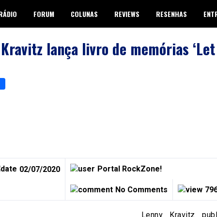
RÁDIO
FORUM
COLUNAS
REVIEWS
RESENHAS
ENT
Kravitz lança livro de memórias ‘Let
p
er
are
Portal RockZone!
02/07/2020
No Comments
796
Lenny Kravitz pub