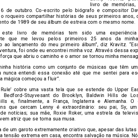
livro de memórias,
 6 de outubro. Co-escrito pelo biógrafo e compositor Dav
 o roqueiro compartilhar histórias de seus primeiros anos,
ento de 1989 de seu álbum de estreia com o mesmo nome.
r este livro de memórias tem sido uma experiência
ante que me levou pelos primeiros 25 anos da minha
o ao lançamento do meu primeiro álbum”, diz Kravitz. “Ess
ventura, foi onde eu encontrei minha voz. Através dessa exp
 força que abriu o caminho e o amor se tornou minha mensa
minha história como um conjunto de músicas que têm u
u nunca entendi essa conexão até que me sentei para esc
a mágica começou a fluir”.
 Rule’ cobre uma vasta tela que se estende do Upper Ea
, Bedford-Stuyvesant do Brooklyn, Baldwin Hills de Lo
ills e, finalmente, a França, Inglaterra e Alemanha. O
ns que cercam Lenny é extraordinário: seu pai, Sy, u
 de notícias; sua mãe, Roxie Roker, uma estrela da televis
ovem atriz que se torna sua musa.
ia de um garoto extremamente criativo que, apesar das lutas 
da tensão extrema em casa, encontra salvação na música. N