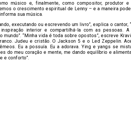
omo músico e, finalmente, como compositor, produtor e i
mos o crescimento espiritual de Lenny – e a maneira pod
 informa sua música.
ando, executando ou escrevendo um livro”, explica o cantor, 
 inspiração interior e compartilhá-la com as pessoas. A
o mundo”. “Minha vida é toda sobre opostos”, escreve Kravit
branco. Judeu e cristão. O Jackson 5 e o Led Zeppelin. Ace
êmeos. Eu a possuía. Eu a adorava. Ying e yangs se mis
rtes do meu coração e mente, me dando equilíbrio e aliment
e e conforto”.