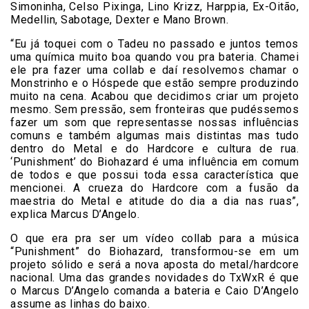
Simoninha, Celso Pixinga, Lino Krizz, Harppia, Ex-Oitão,
Medellin, Sabotage, Dexter e Mano Brown.
“Eu já toquei com o Tadeu no passado e juntos temos
uma química muito boa quando vou pra bateria. Chamei
ele pra fazer uma collab e daí resolvemos chamar o
Monstrinho e o Hóspede que estão sempre produzindo
muito na cena. Acabou que decidimos criar um projeto
mesmo. Sem pressão, sem fronteiras que pudéssemos
fazer um som que representasse nossas influências
comuns e também algumas mais distintas mas tudo
dentro do Metal e do Hardcore e cultura de rua.
‘Punishment’ do Biohazard é uma influência em comum
de todos e que possui toda essa característica que
mencionei. A crueza do Hardcore com a fusão da
maestria do Metal e atitude do dia a dia nas ruas”,
explica Marcus D’Angelo.
O que era pra ser um vídeo collab para a música
“Punishment” do Biohazard, transformou-se em um
projeto sólido e será a nova aposta do metal/hardcore
nacional. Uma das grandes novidades do TxWxR é que
o Marcus D’Angelo comanda a bateria e Caio D’Angelo
assume as linhas do baixo.