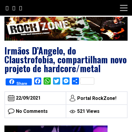
Skip
to
content
Irmãos D’Angelo, do
Claustrofobia, compartilham novo
projeto de hardcore/metal
Facebook
WhatsApp
Twitter
Messenger
Share
Share
22/09/2021
Portal RockZone!
No Comments
521 Views