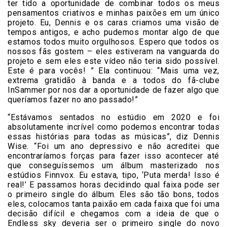
ter tido a oportunidade de combinar todos os meus
pensamentos criativos e minhas paixões em um único
projeto. Eu, Dennis e os caras criamos uma visão de
tempos antigos, e acho pudemos montar algo de que
estamos todos muito orgulhosos. Espero que todos os
nossos fãs gostem – eles estiveram na vanguarda do
projeto e sem eles este vídeo não teria sido possível.
Este é para vocês! ” Ela continuou: “Mais uma vez,
extrema gratidão à banda e a todos do fã-clube
InSammer por nos dar a oportunidade de fazer algo que
queríamos fazer no ano passado!”
“Estávamos sentados no estúdio em 2020 e foi
absolutamente incrível como podemos encontrar todas
essas histórias para todas as músicas”, diz Dennis
Wise. “Foi um ano depressivo e não acreditei que
encontraríamos forças para fazer isso acontecer até
que conseguíssemos um álbum masterizado nos
estúdios Finnvox. Eu estava, tipo, ‘Puta merda! Isso é
real!’ E passamos horas decidindo qual faixa pode ser
o primeiro single do álbum. Eles são tão bons, todos
eles, colocamos tanta paixão em cada faixa que foi uma
decisão difícil e chegamos com a ideia de que o
Endless sky deveria ser o primeiro single do novo