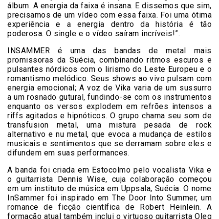
álbum. A energia da faixa é insana. E dissemos que sim,
precisamos de um vídeo com essa faixa. Foi uma ótima
experiência e a energia dentro da história é tão
poderosa. O single e o vídeo saíram incríveis!”.
INSAMMER é uma das bandas de metal mais
promissoras da Suécia, combinando ritmos escuros e
pulsantes nórdicos com o lirismo do Leste Europeu e o
romantismo melódico. Seus shows ao vivo pulsam com
energia emocional; A voz de Vika varia de um sussurro
a um rosnado gutural, fundindo-se com os instrumentos
enquanto os versos explodem em refrões intensos a
riffs agitados e hipnóticos. O grupo chama seu som de
transfusion metal, uma mistura pesada de rock
alternativo e nu metal, que evoca a mudança de estilos
musicais e sentimentos que se derramam sobre eles e
difundem em suas performances.
A banda foi criada em Estocolmo pelo vocalista Vika e
o guitarrista Dennis Wise, cuja colaboração começou
em um instituto de música em Uppsala, Suécia. O nome
InSammer foi inspirado em The Door Into Summer, um
romance de ficção científica de Robert Heinlein. A
formação atual também inclui o virtuoso guitarrista Oleg