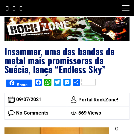
Skip
to
content
Insammer, uma das bandas de
metal mais promissoras da
Suécia, lança “Endless Sky”
Facebook
WhatsApp
Twitter
Messenger
Share
Share
09/07/2021
Portal RockZone!
No Comments
569 Views
O