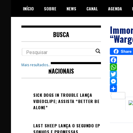
Skip
INÍCIO
SOBRE
NEWS
CANAL
AGENDA
to
content
Immort
BUSCA
“Warg
Share
Mais resultados...
Facebook
NACIONAIS
WhatsAp
Twitter
Messeng
SICK DOGS IN TROUBLE LANÇA
Sh
VIDEOCLIPE; ASSISTA “BETTER BE
ALONE”
LAST SHEEP LANÇA O SEGUNDO EP
SONHOS E PROMESSAS