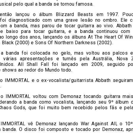
usical pelo qual a banda se tornou famosa.
então lançou o álbum Blizzard Beasts em 1997. Pouc
oi diagnosticado com uma grave lesão no ombro. Ele c
 com a banda, mas parou de tocar guitarra ao vivo. Abbat
e baixo para tocar guitarra, e a banda continuou com 
ao longo dos anos, lançando os álbuns At The Heart Of Win
 Black (2000) e Sons Of Northern Darkness (2002).
a banda foi colocada no gelo, mas voltou aos palcos
 várias apresentações e turnês pela Austrália, Nova 
nidos. All Shall Fall foi lançado em 2009, seguido p
e shows ao redor do Mundo todo.
o IMMORTAL e o ex-vocalista/guitarrista Abbath seguira
.
 o IMMORTAL voltou com Demonaz tocando guitarra mais
derando a banda como vocalista, lançando seu 9º álbum d
Chaos Gods, que foi muito bem recebido pelos fãs e pel
 IMMORTAL vê Demonaz lançando War Against All, o 10º
a banda. O disco foi composto e tocado por Demonaz, ap