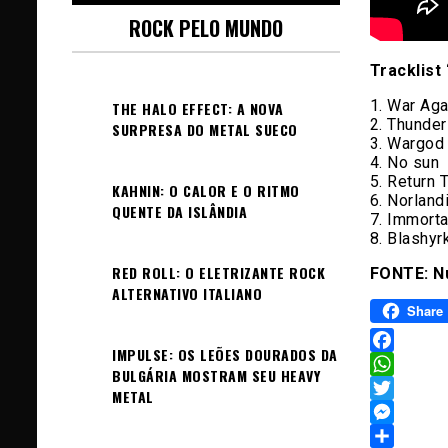
ROCK PELO MUNDO
Tracklist 
1. War Aga
THE HALO EFFECT: A NOVA
2. Thunde
SURPRESA DO METAL SUECO
3. Wargod
4. No sun
5. Return 
KAHNIN: O CALOR E O RITMO
6. Norland
QUENTE DA ISLÂNDIA
7. Immorta
8. Blashy
RED ROLL: O ELETRIZANTE ROCK
FONTE: Nu
ALTERNATIVO ITALIANO
Share
IMPULSE: OS LEÕES DOURADOS DA
Facebook
BULGÁRIA MOSTRAM SEU HEAVY
WhatsAp
METAL
Twitter
Messeng