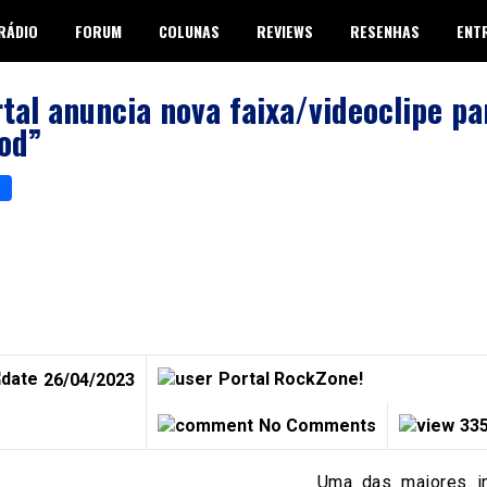
RÁDIO
FORUM
COLUNAS
REVIEWS
RESENHAS
ENT
al anuncia nova faixa/videoclipe pa
od”
p
er
are
Portal RockZone!
26/04/2023
No Comments
335
Uma das maiores in