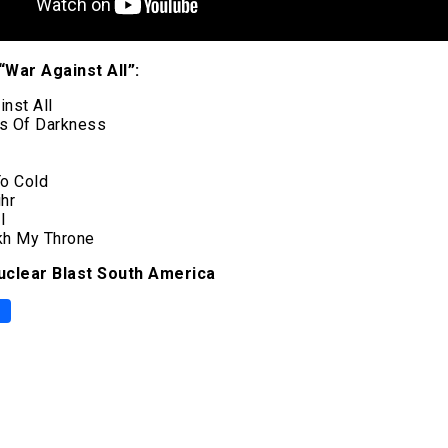
“War Against All”:
inst All
rs Of Darkness
To Cold
ihr
l
rkh My Throne
clear Blast South America
p
er