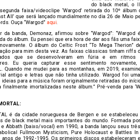
do black metal, o
 segunda faixa/videoclipe ‘Wargod’ retirada do 10º álbum 
st All’ que será lançado mundialmente no dia 26 de Maio p
ords. Ouça “Wargod”
aqui
.
r da banda, Demonaz, afirmou sobre “Wargod”: “Wargod 
a do álbum. Eu pensei que era hora de dar aos fãs uma faix
 novamente. O álbum do Celtic Frost “To Mega Therion” d
ação para mim desta vez. As faixas clássicas tinham riffs 
dos ​​que se desenvolveram em fúria e em ritmos 
ores. Eu queria capturar esse sentimento novamente, 
 Quando me mudei para as montanhas, em 2019, examine
al antigo e letras que não tinha utilizado. Wargod foi um
s ideias para a música foram originalmente retiradas do iníc
a finalmente imortalizadas neste álbum.” Pré-venda para ‘W
MORTAL:
AL é da cidade norueguesa de Bergen e se estabeleceu
s de black metal mais importantes do mundo. Formada p
) e Abbath (baixo/vocal) em 1990, a banda lançou seus trê
iabolical Fullmoon Mysticism, Pure Holocaust e Battles In
s anos de 1992-1995. Os primeiros discos estabeleceram e