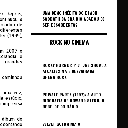
UMA DEMO INÉDITA DO BLACK
o depois,
SABBATH DA ERA DIO ACABOU DE
ontinuou a
SER DESCOBERTA?
h mudou de
diferentes
ter (1999),
ROCK NO CINEMA
 em 2007 e
Zelândia e
or grandes
ROCKY HORROR PICTURE SHOW: A
ATUALÍSSIMA E DESVAIRADA
OPERA ROCK
m caminhos
 uma vez,
PRIVATE PARTS (1997): A AUTO-
e estúdio,
BIOGRAFIA DE HOWARD STERN, O
a imprensa
REBELDE DO RÁDIO
 álbum de
VELVET GOLDMINE: O
resentando