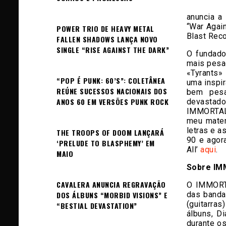
anuncia a
“War Again
POWER TRIO DE HEAVY METAL
Blast Rec
FALLEN SHADOWS LANÇA NOVO
SINGLE “RISE AGAINST THE DARK”
O fundado
mais pesad
«Tyrants»
“POP É PUNK: 60’S”: COLETÂNEA
uma inspir
REÚNE SUCESSOS NACIONAIS DOS
bem pesa
ANOS 60 EM VERSÕES PUNK ROCK
devastad
IMMORTAL.
meu materi
letras e a
THE TROOPS OF DOOM LANÇARÁ
90 e agor
‘PRELUDE TO BLASPHEMY’ EM
All’
aqui
.
MAIO
Sobre IM
CAVALERA ANUNCIA REGRAVAÇÃO
O IMMORT
das banda
DOS ÁLBUNS “MORBID VISIONS” E
(guitarras
“BESTIAL DEVASTATION”
álbuns, D
durante o