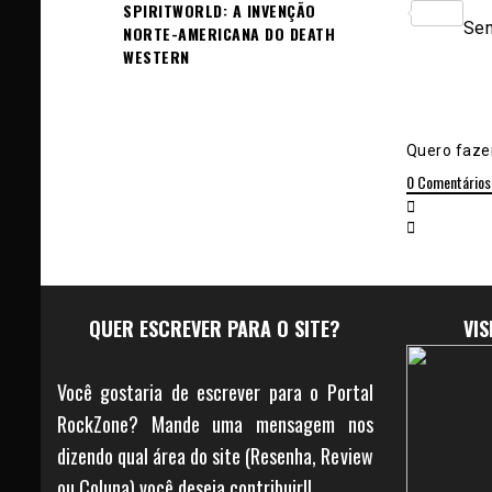
SPIRITWORLD: A INVENÇÃO
Sh
Sem
NORTE-AMERICANA DO DEATH
WESTERN
Quero fazer
0
Comentários
QUER ESCREVER PARA O SITE?
VI
Você gostaria de escrever para o Portal
RockZone? Mande uma mensagem nos
dizendo qual área do site (Resenha, Review
ou Coluna) você deseja contribuir!!