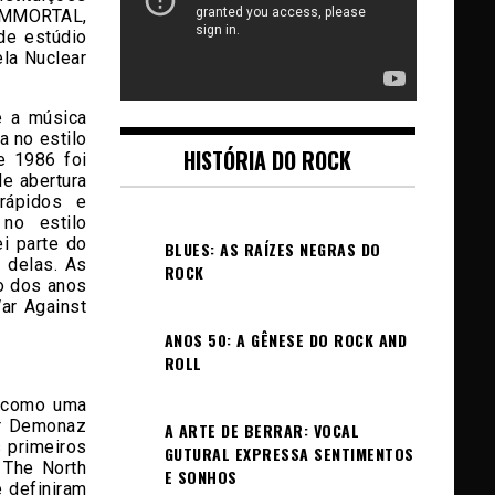
 IMMORTAL,
de estúdio
ela Nuclear
é a música
a no estilo
HISTÓRIA DO ROCK
e 1986 foi
de abertura
rápidos e
no estilo
i parte do
BLUES: AS RAÍZES NEGRAS DO
a delas. As
ROCK
io dos anos
ar Against
ANOS 50: A GÊNESE DO ROCK AND
ROLL
 como uma
or Demonaz
A ARTE DE BERRAR: VOCAL
s primeiros
GUTURAL EXPRESSA SENTIMENTOS
 The North
E SONHOS
 definiram