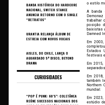
o estilo m
BANDA HISTÓRICA DO HARDCORE
NACIONAL, SWITCH STANCE
A banda 
ANUNCIA RETORNO COM O SINGLE
Demonaz f
“RETRATOS”
trabalhar
posição d
baixistas 
Damned In
URANTIA RELANÇA ÁLBUM DE
ESTREIA COM NOVOS VOCAIS
Em 2003, 
completou
Estados U
AISLES, DO CHILE, LANÇA O
festivais 
AGUARDADO 5º DISCO, BEYOND
DRAMA
Em 2015, 
separados
CURIOSIDADES
Em 2018,
também li
Northern 
mundial.
“POP É PUNK: 60’S”: COLETÂNEA
Em 2023,
REÚNE SUCESSOS NACIONAIS DOS
estúdio d