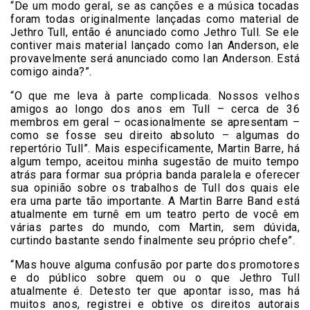
“De um modo geral, se as canções e a música tocadas
foram todas originalmente lançadas como material de
Jethro Tull, então é anunciado como Jethro Tull. Se ele
contiver mais material lançado como Ian Anderson, ele
provavelmente será anunciado como Ian Anderson. Está
comigo ainda?”.
“O que me leva à parte complicada. Nossos velhos
amigos ao longo dos anos em Tull – cerca de 36
membros em geral – ocasionalmente se apresentam –
como se fosse seu direito absoluto – algumas do
repertório Tull”. Mais especificamente, Martin Barre, há
algum tempo, aceitou minha sugestão de muito tempo
atrás para formar sua própria banda paralela e oferecer
sua opinião sobre os trabalhos de Tull dos quais ele
era uma parte tão importante. A Martin Barre Band está
atualmente em turnê em um teatro perto de você em
várias partes do mundo, com Martin, sem dúvida,
curtindo bastante sendo finalmente seu próprio chefe”.
“Mas houve alguma confusão por parte dos promotores
e do público sobre quem ou o que Jethro Tull
atualmente é. Detesto ter que apontar isso, mas há
muitos anos, registrei e obtive os direitos autorais