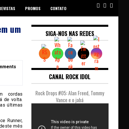
REVISTAS
PROMOS
CONTATO
 em um
SIGA-NOS NAS REDES
mments
CANAL ROCK IDOL
Rock Drops #05: Alan Freed, Tommy
em cordas
Vance e o jabá
 de volta.
as últimas
nce Runner,
 deste mês