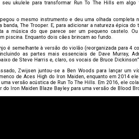
 seu ukulele para transformar Run To The Hills em algo 
 pegou o mesmo instrumento e deu uma olhada completa n
 banda, The Trooper. E, para adicionar a natureza épica do 
ta a música do que parece ser um pequeno castelo. O
m piscina. Enquanto dois cães brincam ao fundo.
njo é semelhante à versão do violão (reorganizada para 4 co
incluindo as partes mais essenciais de Dave Murray, Adr
baixo de Steve Harris e, claro, os vocais de Bruce Dickinson”
ssado, Zwijsen juntou-se a Ben Woods para lançar um ví
amenco de Aces High do Iron Maiden, enquanto em 2014 ele
 uma versão acústica de Run To The Hills. Em 2016, ele co
r do Iron Maiden Blaze Bayley para uma versão de Blood Br