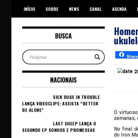
Skip
INÍCIO
SOBRE
NEWS
CANAL
AGENDA
to
content
Homem
BUSCA
ukulel
Share
2
NACIONAIS
SICK DOGS IN TROUBLE
LANÇA VIDEOCLIPE; ASSISTA “BETTER
BE ALONE”
O virtuos
semanas, c
LAST SHEEP LANÇA O
No final d
SEGUNDO EP SONHOS E PROMESSAS
do Iron M