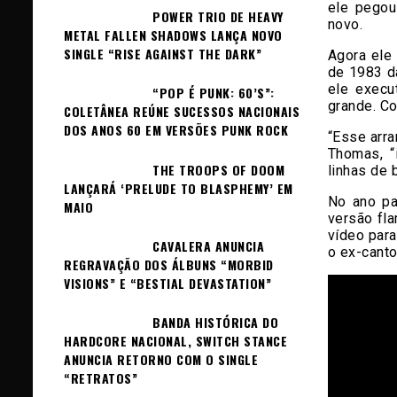
ele pegou
POWER TRIO DE HEAVY
novo.
METAL FALLEN SHADOWS LANÇA NOVO
SINGLE “RISE AGAINST THE DARK”
Agora ele
de 1983 da
ele execu
“POP É PUNK: 60’S”:
grande. Co
COLETÂNEA REÚNE SUCESSOS NACIONAIS
DOS ANOS 60 EM VERSÕES PUNK ROCK
“Esse arra
Thomas, “
THE TROOPS OF DOOM
linhas de 
LANÇARÁ ‘PRELUDE TO BLASPHEMY’ EM
No ano pa
MAIO
versão fl
vídeo para
CAVALERA ANUNCIA
o ex-canto
REGRAVAÇÃO DOS ÁLBUNS “MORBID
VISIONS” E “BESTIAL DEVASTATION”
BANDA HISTÓRICA DO
HARDCORE NACIONAL, SWITCH STANCE
ANUNCIA RETORNO COM O SINGLE
“RETRATOS”