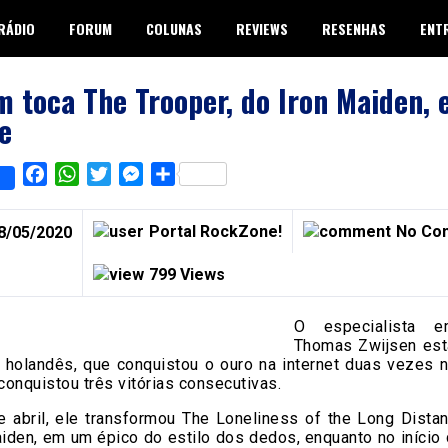
RÁDIO
FORUM
COLUNAS
REVIEWS
RESENHAS
ENT
 toca The Trooper, do Iron Maiden,
e
Facebook
WhatsApp
Twitter
Messenger
Share
Portal RockZone!
No Co
8/05/2020
799 Views
O especialista 
Thomas Zwijsen está
o holandês, que conquistou o ouro na internet duas vezes n
onquistou três vitórias consecutivas.
e abril, ele transformou The Loneliness of the Long Dista
aiden, em um épico do estilo dos dedos, enquanto no início